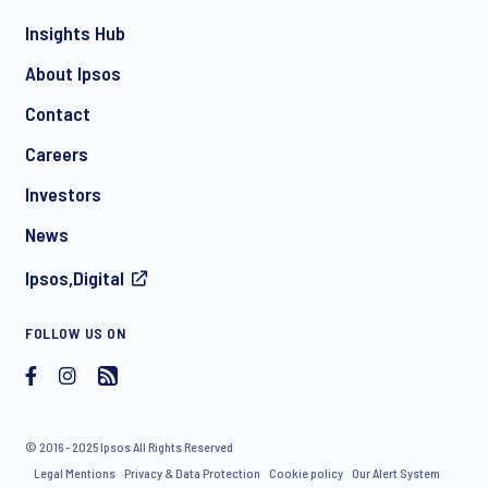
*
Insights Hub
About Ipsos
Contact
*
Careers
Investors
News
I consent to receive regular e-mail marketing
Ipsos,Digital
communication about products and services including
invitations to free events and articles from Ipsos. You may
withdraw your consent at any time with effect for the future.
FOLLOW US ON
© 2016 - 2025 Ipsos All Rights Reserved
Legal Mentions
Privacy & Data Protection
Cookie policy
Our Alert System