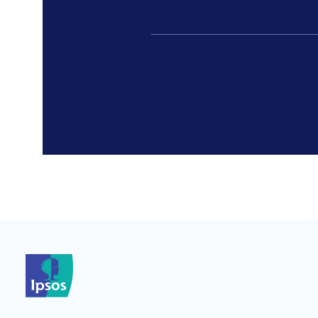
*
*
*