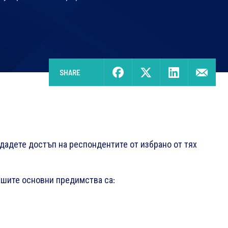
SHARE
дадете достъп на респондентите от избрано от тях
 нашите основни предимства са: