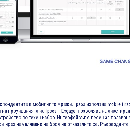
пондентите в мобилните мрежи, Ipsos използва mobile firs
 на проучванията на Ipsos - Engage, позволява на анкетира
тройство по техен избор. Интерфейсът е лесен за ползване
и чрез намаляване на броя на отказалите се. Ръководните