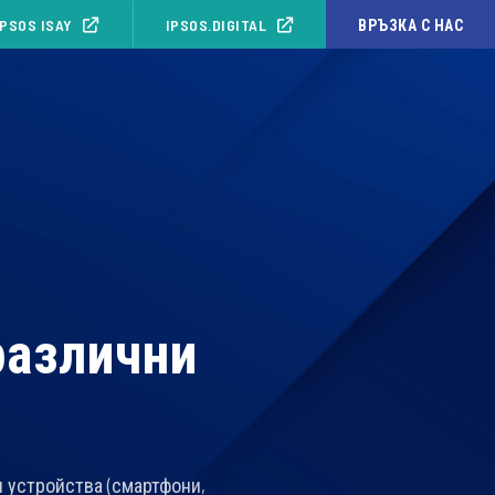
IPSOS ISAY
IPSOS.DIGITAL
ВРЪЗКА С НАС
различни
 устройства (смартфони,