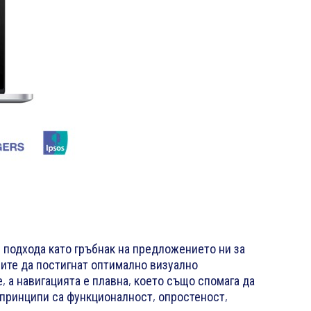
t подхода като гръбнак на предложението ни за
ните да постигнат оптимално визуално
, а навигацията е плавна, което също спомага да
 принципи са функционалност, опростеност,