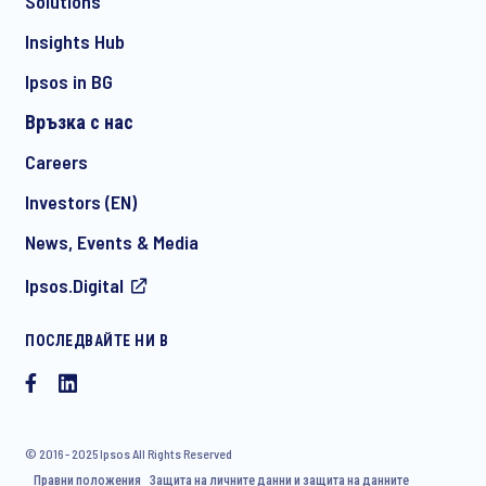
Solutions
*
Insights Hub
Ipsos in BG
Връзка с нас
*
Careers
Investors (EN)
News, Events & Media
I consent to receive regular e-mail marketing
Ipsos.Digital
communication about products and services including
invitations to free events and articles from Ipsos. You may
withdraw your consent at any time with effect for the future.
ПОСЛЕДВАЙТЕ НИ В
© 2016 - 2025 Ipsos All Rights Reserved
Правни положения
Защита на личните данни и защита на данните