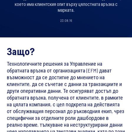
което има клиентския опит върху цялостната връзка с
марката.
23.08.16
Защо?
Технологичните решения за Управление на
обратната връзка от организацията (EFM) дават
възможност да се достигне до мнението на
клиентите, да се съчетае с данни за транзакциите и
други оперативни данни. Те осигуряват достъп до
обратната връзка, получена от клиентите, в рамките
на цялата компания, с цел подкрепа на действията
от обслужващия персонал до ръководния екип, чрез
специфични за отделните роли дашбордове в
реално време, тълкуване на неструктурирани данни
чрез използването на текстови анализи, като по този