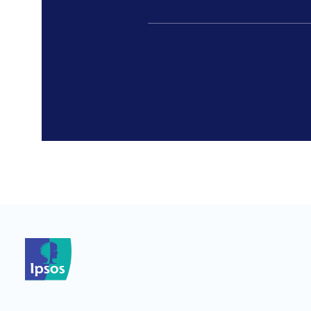
*
*
*