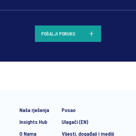
*
POŠALJI PORUKU
*
Naša rješenja
Posao
Insights Hub
Ulagači (EN)
O Nama
Vijesti, događaji i mediji