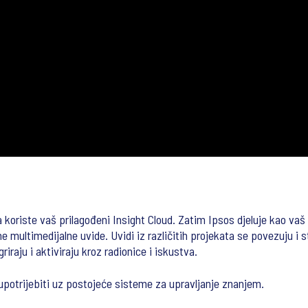
oriste vaš prilagođeni Insight Cloud. Zatim Ipsos djeluje kao vaš vod
ene multimedijalne uvide. Uvidi iz različitih projekata se povezuju 
raju i aktiviraju kroz radionice i iskustva.
upotrijebiti uz postojeće sisteme za upravljanje znanjem.