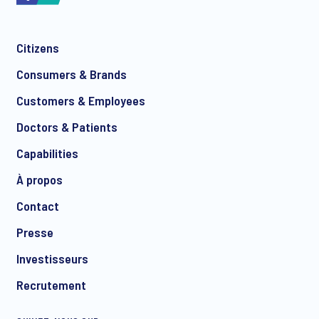
Citizens
*
Consumers & Brands
Customers & Employees
Doctors & Patients
*
Capabilities
À propos
Contact
Presse
Investisseurs
Recrutement
I consent to receive regular e-mail marketing
communication about products and services including