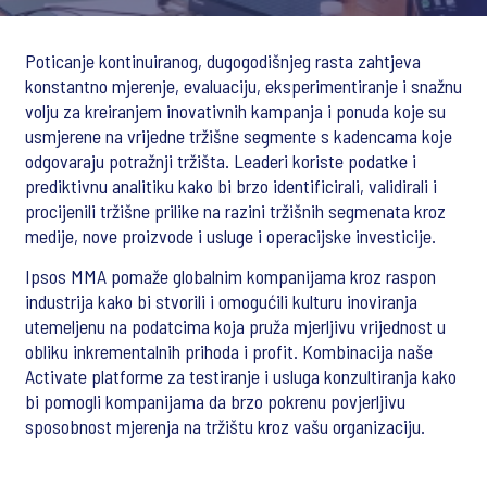
Poticanje kontinuiranog, dugogodišnjeg rasta zahtjeva
konstantno mjerenje, evaluaciju, eksperimentiranje i snažnu
volju za kreiranjem inovativnih kampanja i ponuda koje su
usmjerene na vrijedne tržišne segmente s kadencama koje
odgovaraju potražnji tržišta. Leaderi koriste podatke i
prediktivnu analitiku kako bi brzo identificirali, validirali i
procijenili tržišne prilike na razini tržišnih segmenata kroz
medije, nove proizvode i usluge i operacijske investicije.
Ipsos MMA pomaže globalnim kompanijama kroz raspon
industrija kako bi stvorili i omogućili kulturu inoviranja
utemeljenu na podatcima koja pruža mjerljivu vrijednost u
obliku inkrementalnih prihoda i profit. Kombinacija naše
Activate platforme za testiranje i usluga konzultiranja kako
bi pomogli kompanijama da brzo pokrenu povjerljivu
sposobnost mjerenja na tržištu kroz vašu organizaciju.