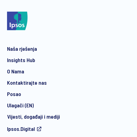
*
Naša rješenja
*
Insights Hub
O Nama
Kontaktirajte nas
*
Posao
Ulagači (EN)
Vijesti, događaji i mediji
I consent to receive regular e-mail marketing
Ipsos.Digital
communication about products and services including