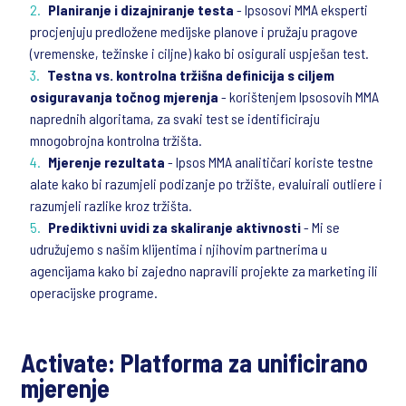
Planiranje i dizajniranje testa
- Ipsosovi MMA eksperti
procjenjuju predložene medijske planove i pružaju pragove
(vremenske, težinske i ciljne) kako bi osigurali uspješan test.
Testna vs. kontrolna tržišna definicija s ciljem
osiguravanja točnog mjerenja
- korištenjem Ipsosovih MMA
naprednih algoritama, za svaki test se identificiraju
mnogobrojna kontrolna tržišta.
Mjerenje rezultata
- Ipsos MMA analitičari koriste testne
alate kako bi razumjeli podizanje po tržište, evaluirali outliere i
razumjeli razlike kroz tržišta.
Prediktivni uvidi za skaliranje aktivnosti
- Mi se
udružujemo s našim klijentima i njihovim partnerima u
agencijama kako bi zajedno napravili projekte za marketing ili
operacijske programe.
Activate: Platforma za unificirano
mjerenje