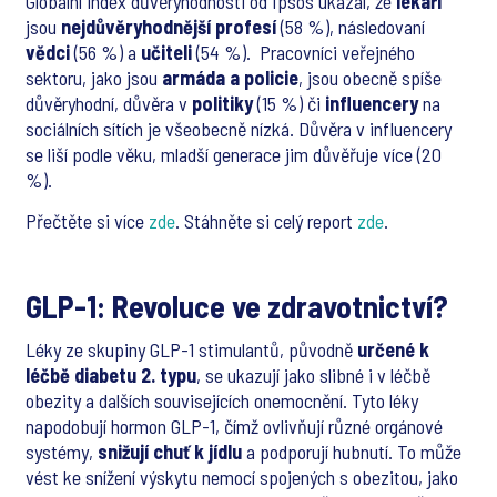
Globální index důvěryhodnosti od Ipsos ukázal, že
lékaři
jsou
nejdůvěryhodnější profesí
(58 %), následovaní
vědci
(56 %) a
učiteli
(54 %). Pracovníci veřejného
sektoru, jako jsou
armáda a policie
, jsou obecně spíše
důvěryhodní, důvěra v
politiky
(15 %) či
influencery
na
sociálních sítích je všeobecně nízká. Důvěra v influencery
se liší podle věku, mladší generace jim důvěřuje více (20
%).
Přečtěte si více
zde
. Stáhněte si celý report
zde
.
GLP-1: Revoluce ve zdravotnictví?
Léky ze skupiny GLP-1 stimulantů, původně
určené k
léčbě diabetu 2. typu
, se ukazují jako slibné i v léčbě
obezity a dalších souvisejících onemocnění. Tyto léky
napodobují hormon GLP-1, čímž ovlivňují různé orgánové
systémy,
snižují chuť k jídlu
a podporují hubnutí. To může
vést ke snížení výskytu nemocí spojených s obezitou, jako