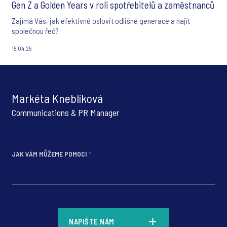
Gen Z a Golden Years v roli spotřebitelů a zaměstnanců
Zajímá Vás, jak efektivně oslovit odlišné generace a najít
společnou řeč?
15.04.25
Markéta Kneblíková
Communications & PR Manager
JAK VÁM MŮŽEME POMOCI
*
*
NAPIŠTE NÁM