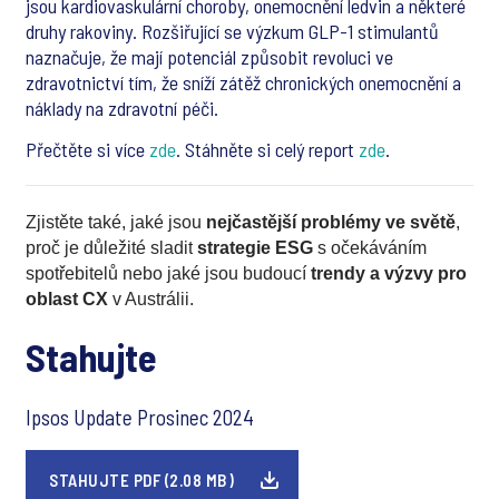
jsou kardiovaskulární choroby, onemocnění ledvin a některé
druhy rakoviny. Rozšiřující se výzkum GLP-1 stimulantů
naznačuje, že mají potenciál způsobit revoluci ve
zdravotnictví tím, že sníží zátěž chronických onemocnění a
náklady na zdravotní péči.
Přečtěte si více
zde
. Stáhněte si celý report
zde
.
Zjistěte také, jaké jsou
nejčastější problémy ve světě
,
proč je důležité sladit
strategie ESG
s očekáváním
spotřebitelů nebo jaké jsou budoucí
trendy a
výzvy pro
oblast CX
v Austrálii.
Stahujte
Ipsos Update Prosinec 2024
STAHUJTE PDF (2.08 MB)