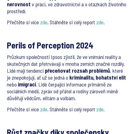
nerovnost
v práci, ve zdravotnictví a v otázkách životního
prostředí.
Přečtěte si více
zde
. Stáhněte si celý report
zde
.
Perils of Perception 2024
Průzkum společnosti Ipsos zjistil, že ve vnímání reality a
skutečných dat přetrvávají v mnoha zemích značné rozdíly.
Lidé mají tendenci
přeceňovat rozsah problémů
, které
je znepokojují, ať už se jedná o
kriminalitu, bohatství elit
nebo
imigraci
. Lidé čerpající informace primárně ze
sociálních médií, zpráv od přátel a rodiny zároveň méně
důvěřují vědcům, elitám a volbám.
Přečtěte si více
zde
. Stáhněte si celý report
zde
.
Růst značky díky společensky