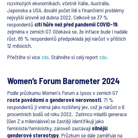
rozvinutých ekonomikách, včetně Itálie, Austrálie,
Japonska a USA, dosáhl počet lidí s finančními problémy
nejvyšší úrovně od dubna 2022. Celkově se 37 %
respondentů
cítí hůře než před pandemií COVID-19
,
zejména v zemích G7. Očekává se, že inflace bude i nadále
růst, 65 % respondentů předpokládá její nárůst v příštích
12 měsících.
Přečtěte si více
zde
. Stáhněte si celý report
zde
.
Women’s Forum Barometer 2024
Podle průzkumu Women's Forum a Ipsos v zemích G7
roste povědomí o genderové nerovnosti
. 71 %
respondentů ji vnímá jako rozšířený jev, což je nárůst o 6
procentních bodů od roku 2022. Zatímco mladší generace
(Gen Z a mileniálové) se častěji identifikují jako
feministé/feministky, zároveň zastávají
silnější
genderové stereotypy
. Průzkum se dále zaměřuje na