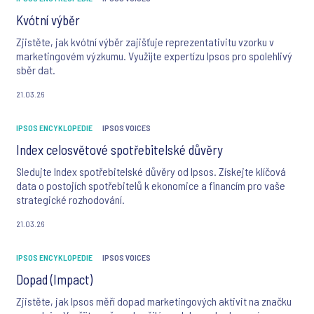
Kvótní výběr
Zjistěte, jak kvótní výběr zajišťuje reprezentativitu vzorku v
marketingovém výzkumu. Využijte expertízu Ipsos pro spolehlivý
sběr dat.
21.03.26
IPSOS ENCYKLOPEDIE
IPSOS VOICES
Index celosvětové spotřebitelské důvěry
Sledujte Index spotřebitelské důvěry od Ipsos. Získejte klíčová
data o postojích spotřebitelů k ekonomice a financím pro vaše
strategické rozhodování.
21.03.26
IPSOS ENCYKLOPEDIE
IPSOS VOICES
Dopad (Impact)
Zjistěte, jak Ipsos měří dopad marketingových aktivit na značku