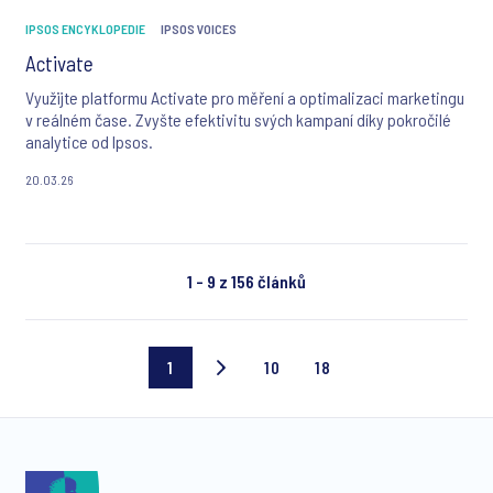
IPSOS ENCYKLOPEDIE
IPSOS VOICES
Activate
Využijte platformu Activate pro měření a optimalizaci marketingu
v reálném čase. Zvyšte efektivitu svých kampaní díky pokročilé
analytice od Ipsos.
20.03.26
1 - 9 z 156 článků
1
10
18
Current
Page
Last
page
10
page