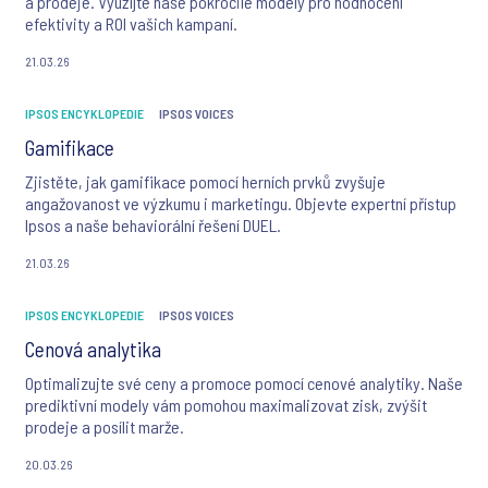
a prodeje. Využijte naše pokročilé modely pro hodnocení
efektivity a ROI vašich kampaní.
21.03.26
IPSOS ENCYKLOPEDIE
IPSOS VOICES
Gamifikace
Zjistěte, jak gamifikace pomocí herních prvků zvyšuje
angažovanost ve výzkumu i marketingu. Objevte expertní přístup
Ipsos a naše behaviorální řešení DUEL.
21.03.26
IPSOS ENCYKLOPEDIE
IPSOS VOICES
Cenová analytika
Optimalizujte své ceny a promoce pomocí cenové analytiky. Naše
prediktivní modely vám pomohou maximalizovat zisk, zvýšit
prodeje a posílit marže.
20.03.26