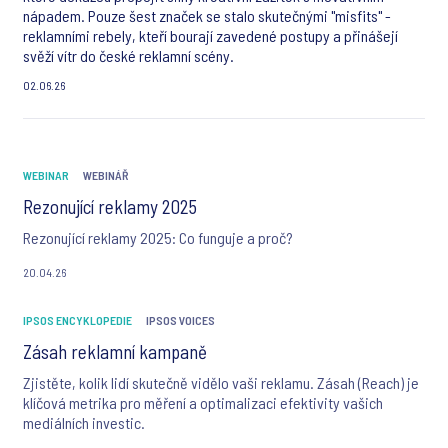
nápadem. Pouze šest značek se stalo skutečnými "misfits" -
reklamními rebely, kteří bourají zavedené postupy a přinášejí
svěží vítr do české reklamní scény.
02.06.26
WEBINAR
WEBINÁŘ
Rezonující reklamy 2025
Rezonující reklamy 2025: Co funguje a proč?
20.04.26
IPSOS ENCYKLOPEDIE
IPSOS VOICES
Zásah reklamní kampaně
Zjistěte, kolik lidí skutečně vidělo vaši reklamu. Zásah (Reach) je
klíčová metrika pro měření a optimalizaci efektivity vašich
mediálních investic.