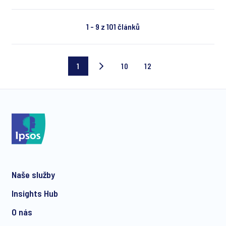
1 - 9 z 101 článků
1
10
12
Current
Page
Last
page
10
page
Naše služby
Insights Hub
O nás