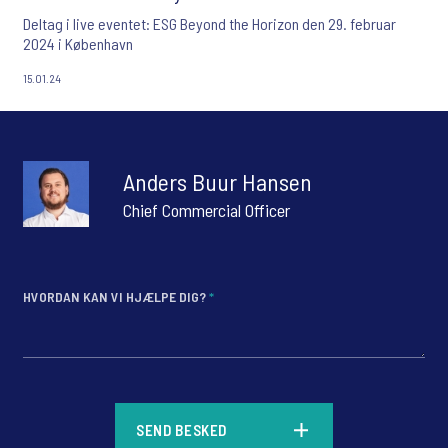
Deltag i live eventet: ESG Beyond the Horizon den 29. februar
2024 i København
15.01.24
Anders Buur Hansen
Chief Commercial Officer
HVORDAN KAN VI HJÆLPE DIG?
*
*
SEND BESKED