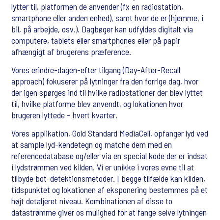
lytter til, platformen de anvender (fx en radiostation,
smartphone eller anden enhed), samt hvor de er (hjemme, i
bil, på arbejde, osv.). Dagbøger kan udfyldes digitalt via
computere, tablets eller smartphones eller på papir
afhængigt af brugerens præference.
Vores erindre-dagen-efter tilgang (Day-After-Recall
approach) fokuserer på lytninger fra den forrige dag, hvor
der igen spørges ind til hvilke radiostationer der blev lyttet
til, hvilke platforme blev anvendt, og lokationen hvor
brugeren lyttede – hvert kvarter.
Vores applikation, Gold Standard MediaCell, opfanger lyd ved
at sample lyd-kendetegn og matche dem med en
referencedatabase og/eller via en special kode der er indsat
i lydstrømmen ved kilden. Vi er unikke i vores evne til at
tilbyde bot-detektionsmetoder. I begge tilfælde kan kilden,
tidspunktet og lokationen af ​​eksponering bestemmes på et
højt detaljeret niveau. Kombinationen af ​​disse to
datastrømme giver os mulighed for at fange selve lytningen