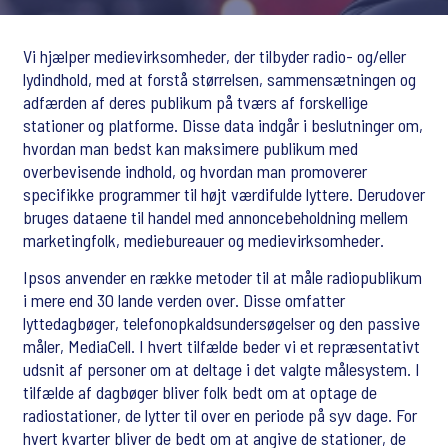
Vi hjælper medievirksomheder, der tilbyder radio- og/eller
lydindhold, med at forstå størrelsen, sammensætningen og
adfærden af deres publikum på tværs af forskellige
stationer og platforme. Disse data indgår i beslutninger om,
hvordan man bedst kan maksimere publikum med
overbevisende indhold, og hvordan man promoverer
specifikke programmer til højt værdifulde lyttere. Derudover
bruges dataene til handel med annoncebeholdning mellem
marketingfolk, mediebureauer og medievirksomheder.
Ipsos anvender en række metoder til at måle radiopublikum
i mere end 30 lande verden over. Disse omfatter
lyttedagbøger, telefonopkaldsundersøgelser og den passive
måler, MediaCell. I hvert tilfælde beder vi et repræsentativt
udsnit af personer om at deltage i det valgte målesystem. I
tilfælde af dagbøger bliver folk bedt om at optage de
radiostationer, de lytter til over en periode på syv dage. For
hvert kvarter bliver de bedt om at angive de stationer, de