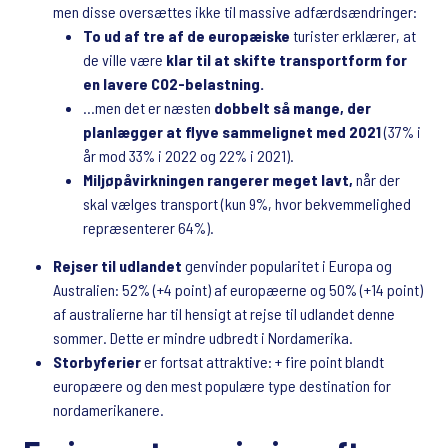
men disse oversættes ikke til massive adfærdsændringer:
To ud af tre af de europæiske
turister erklærer, at
de ville være
klar til at skifte transportform for
en lavere CO2-belastning.
...men det er næsten
dobbelt så mange, der
planlægger at flyve sammelignet med 2021
(37% i
år mod 33% i 2022 og 22% i 2021).
Miljøpåvirkningen rangerer meget lavt,
når der
skal vælges transport (kun 9%, hvor bekvemmelighed
repræsenterer 64%).
Rejser til udlandet
genvinder popularitet i Europa og
Australien: 52% (+4 point) af europæerne og 50% (+14 point)
af australierne har til hensigt at rejse til udlandet denne
sommer. Dette er mindre udbredt i Nordamerika.
Storbyferier
er fortsat attraktive: + fire point blandt
europæere og den mest populære type destination for
nordamerikanere.