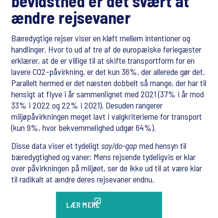
bevidsthed er det svært at
ændre rejsevaner
Bæredygtige rejser viser en kløft mellem intentioner og
handlinger. Hvor to ud af tre af de europæiske feriegæster
erklærer, at de er villige til at skifte transportform for en
lavere CO2-påvirkning, er det kun 36%, der allerede gør det.
Parallelt hermed er det næsten dobbelt så mange, der har til
hensigt at flyve i år sammenlignet med 2021 (37% i år mod
33% i 2022 og 22% i 2021). Desuden rangerer
miljøpåvirkningen meget lavt i valgkriterierne for transport
(kun 9%, hvor bekvemmelighed udgør 64%).
Disse data viser et tydeligt
say/do-gap
med hensyn til
bæredygtighed og vaner: Mens rejsende tydeligvis er klar
over påvirkningen på miljøet, ser de ikke ud til at være klar
til radikalt at ændre deres rejsevaner endnu.
LÆR MERE