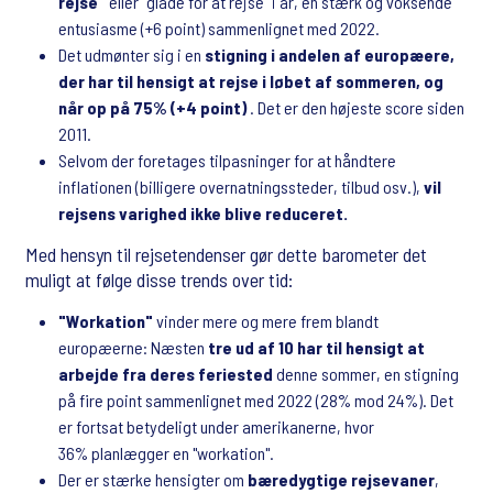
rejse"
eller "glade for at rejse" i år, en stærk og voksende
entusiasme (+6 point) sammenlignet med 2022.
Det udmønter sig i en
stigning i andelen af europæere,
der har til hensigt at rejse i løbet af sommeren, og
når op på 75% (+4 point)
. Det er den højeste score siden
2011.
Selvom der foretages tilpasninger for at håndtere
inflationen (billigere overnatningssteder, tilbud osv.),
vil
rejsens varighed ikke blive reduceret.
Med hensyn til rejsetendenser gør dette barometer det
muligt at følge disse trends over tid:
"Workation"
vinder mere og mere frem blandt
europæerne: Næsten
tre ud af 10 har til hensigt at
arbejde fra deres feriested
denne sommer, en stigning
på fire point sammenlignet med 2022 (28% mod 24%). Det
er fortsat betydeligt under amerikanerne, hvor
36% planlægger en "workation".
Der er stærke hensigter om
bæredygtige rejsevaner
,