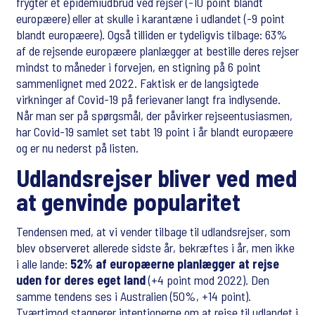
frygter et epidemiudbrud ved rejser (-10 point blandt
europæere) eller at skulle i karantæne i udlandet (-9 point
blandt europæere). Også tilliden er tydeligvis tilbage: 63%
af de rejsende europæere planlægger at bestille deres rejser
mindst to måneder i forvejen, en stigning på 6 point
sammenlignet med 2022. Faktisk er de langsigtede
virkninger af Covid-19 på ferievaner langt fra indlysende.
Når man ser på spørgsmål, der påvirker rejseentusiasmen,
har Covid-19 samlet set tabt 19 point i år blandt europæere
og er nu nederst på listen.
Udlandsrejser bliver ved med
at genvinde popularitet
Tendensen med, at vi vender tilbage til udlandsrejser, som
blev observeret allerede sidste år, bekræftes i år, men ikke
i alle lande:
52% af europæerne planlægger at rejse
uden for deres eget land
(+4 point mod 2022). Den
samme tendens ses i Australien (50%, +14 point).
Tværtimod stagnerer intentionerne om at rejse til udlandet i