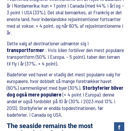
år i Nordamerika: kun + 1 point i Canada (med 44% i år) og –
3 point i USA (33%). Det skal bemærkes, at Frankrig er det
eneste land, hvor indenlandske rejseintentioner fortsætter
med at vokse: + 4 point, og når 60% af rejseintentionerne i
år.
Dette valg af destinationer udmønter sig i
transportformer
: Hvis bilen forbliver den mest populære
transportform (50% i Europa, - 5 point), taber den terræn
til fly i år (37%, + 4 point).
Badeferier ved havet er stadig det mest populære valg for
europæere, hvor dobbelt så mange foretrækker havet
(60%) sammenlignet med byer (30%).
Storbyferier bliver
dog også mere populære
(+ 4 point i Europa): denne
andel er også fordoblet på 10 år (30% i 2023 mod 13% i
2013). Storbyferier er endda topdestinationen, før
badeferier, i Canada og USA.