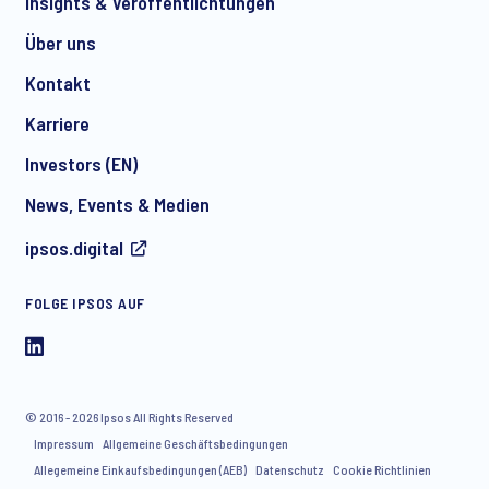
Insights & Veröffentlichtungen
Über uns
Kontakt
*
Karriere
Investors (EN)
News, Events & Medien
I consent to receive regular e-mail marketing
ipsos.digital
communication about products and services including
invitations to free events and articles from Ipsos. You may
withdraw your consent at any time with effect for the future.
FOLGE IPSOS AUF
© 2016 - 2026 Ipsos All Rights Reserved
Impressum
Allgemeine Geschäftsbedingungen
Allegemeine Einkaufsbedingungen (AEB)
Datenschutz
Cookie Richtlinien