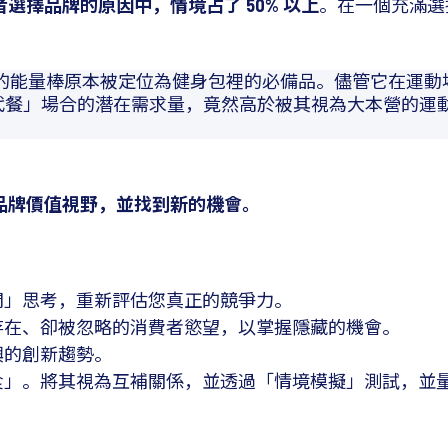
者選擇品牌的原因中，情境占了 50% 以上
。在一個充滿選
高蛋白、低糖的能量棒原本被定位為健身包裡的必備品。儘管它
）」發現，該品牌在「代餐」場合的潛在需求量，竟然高於被其視為
品牌價值視野，並找到新的機會。
間」思考，重新評估您真正的競爭力。
存在、卻被忽略的消費者慾望，以掌握隱藏的機會。
興的創新趨勢。
食」。將其視為互補關係，並透過「情境模擬」測試，並