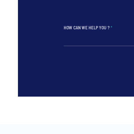
HOW CAN WE HELP YOU ?
*
*
*