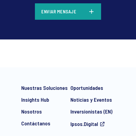
*
ENVIAR MENSAJE
*
Nuestras Soluciones
Oportunidades
Insights Hub
Noticias y Eventos
Nosotros
Inversionistas (EN)
Contáctanos
Ipsos.Digital
e-mail marketing communication about products and services includi
ithdraw your consent at any time with effect for the future.