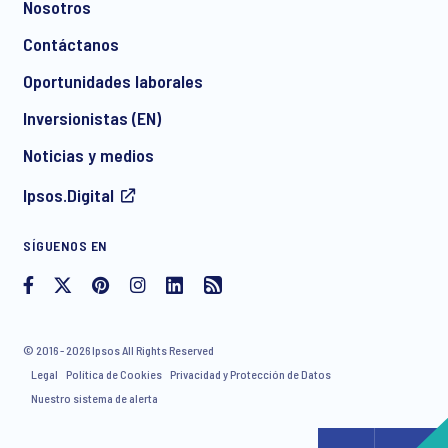
Nosotros
Contáctanos
*
Oportunidades laborales
Inversionistas (EN)
Noticias y medios
I consent to receive regular e-mail marketing
Ipsos.Digital
communication about products and services including
invitations to free events and articles from Ipsos. You may
withdraw your consent at any time with effect for the future.
SÍGUENOS EN
© 2016 - 2026 Ipsos All Rights Reserved
Legal
Política de Cookies
Privacidad y Protección de Datos
Nuestro sistema de alerta