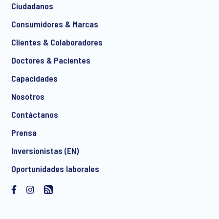
Ciudadanos
*
Consumidores & Marcas
Clientes & Colaboradores
Doctores & Pacientes
*
Capacidades
Nosotros
Contáctanos
I consent to receive regular e-mail marketing
Prensa
communication about products and services including
invitations to free events and articles from Ipsos. You may
Inversionistas (EN)
withdraw your consent at any time with effect for the future.
Oportunidades laborales