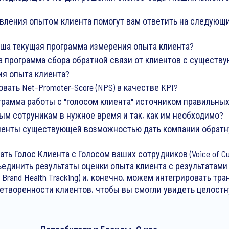
вления опытом клиента помогут вам ответить на следующ
аша текущая программа измерения опыта клиента?
а программа сбора обратной связи от клиентов с существ
я опыта клиента?
вать Net-Promoter-Score (NPS) в качестве KPI?
грамма работы с "голосом клиента" источником правильных 
м сотруникам в нужное время и так, как им необходимо?
иенты существующей возможностью дать компании обратн
 Голос Клиента с Голосом ваших сотрудников (Voice of Cust
ъединить результаты оценки опыта клиента с результатами
+ Brand Health Tracking) и, конечно, можем интегрировать 
етворенности клиентов, чтобы вы смогли увидеть целостн