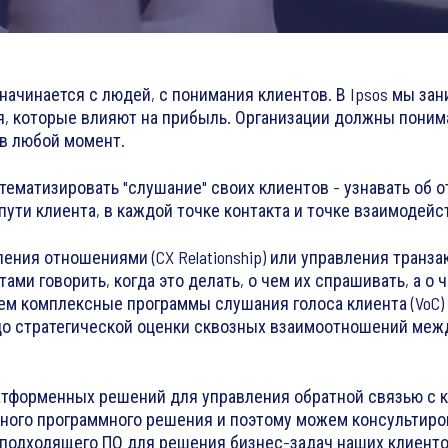
ачинается с людей, с понимания клиентов. В Ipsos мы зан
 которые влияют на прибыль. Организации должны понима
 в любой момент.
ематизировать "слушание" своих клиентов - узнавать об о
пути клиента, в каждой точке контакта и точке взаимодейс
ния отношениями (CX Relationship) или управления транзакц
ами говорить, когда это делать, о чем их спрашивать, а о че
м комплексные программы слушания голоса клиента (VoC) -
до стратегической оценки сквозных взаимоотношений меж
атформенных решений для управления обратной связью с 
дного программного решения и поэтому можем консультиро
подходящего ПО для решения бизнес-задач наших клиенто