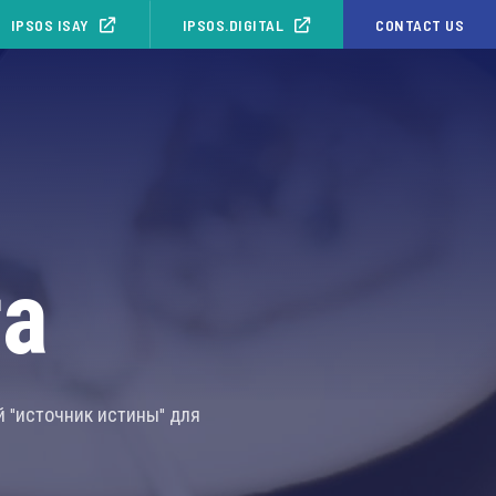
IPSOS ISAY
IPSOS.DIGITAL
CONTACT US
та
й "источник истины" для