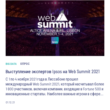
BIG DATA
ОПРОС
Выступление экспертов Ipsos на Web Summit 2021
С 1 по 4 ноября 2021 года в Лиссабоне прошел
международный Web Summit 2021, который насчитывал более
1 800 участников, включая компании, входящие в Fortune 500 и
инновационные стартапы. Наиболее важные игроки в сфере
технологий и цифровой индустрии обсуждали ключевые
01.12.21
вопросы, которые влияют на развитие технологий
“завтрашнего дня”. Эксперты Ipsos в течение всех четырех