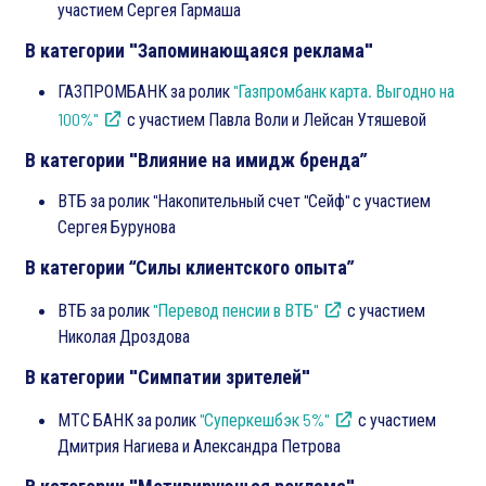
участием Сергея Гармаша
В категории "Запоминающаяся реклама"
ГАЗПРОМБАНК за ролик
"Газпромбанк карта. Выгодно на
100%"
с участием Павла Воли и Лейсан Утяшевой
В категории "Влияние на имидж бренда”
ВТБ за ролик "Накопительный счет "Сейф" с участием
Сергея Бурунова
В категории “Силы клиентского опыта”
ВТБ за ролик
"Перевод пенсии в ВТБ"
с участием
Николая Дроздова
В категории "Симпатии зрителей"
МТС БАНК за ролик
"Суперкешбэк 5%"
с участием
Дмитрия Нагиева и Александра Петрова