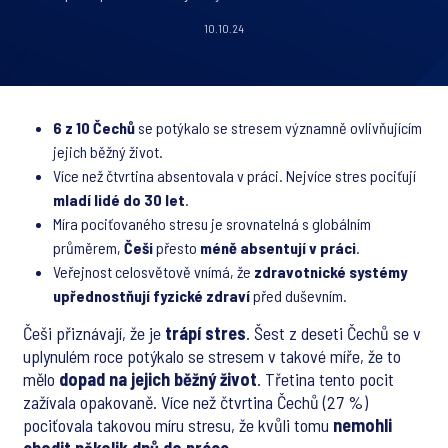
10.10.24
6 z 10 Čechů
se potýkalo se stresem významně ovlivňujícím
jejich běžný život.
Více než čtvrtina absentovala v práci. Nejvíce stres pociťují
mladí lidé do 30 let
.
Míra pociťovaného stresu je srovnatelná s globálním
průměrem,
Češi
přesto
méně absentují v práci
.
Veřejnost celosvětově vnímá, že
zdravotnické systémy
upřednostňují fyzické zdraví
před duševním.
Češi přiznávají, že je
trápí stres
. Šest z deseti Čechů se v
uplynulém roce potýkalo se stresem v takové míře, že to
mělo
dopad na jejich běžný život
. Třetina tento pocit
zažívala opakovaně. Více než čtvrtina Čechů (27 %)
pociťovala takovou míru stresu, že kvůli tomu
nemohli