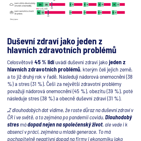
Duševní zdraví jako jeden z
hlavních zdravotních problémů
Celosvětově
45 % lidí
uvádí duševní zdraví jako
jeden z
hlavních zdravotních problémů
, kterým čelí jejich země,
a to již druhý rok v řadě. Následují nádorová onemocnění (38
%) a stres (31 %). Češi za největší zdravotní problémy
považují nádorová onemocnění (45 %), obezitu (39 %), poté
následuje stres (38 %) a obecně duševní zdraví (31 %).
„Z dlouhodobých dat vidíme, že roste důraz na duševní zdraví v
ČR i ve světě, a to zejména po pandemii covidu.
Dlouhodobý
stres
má
dopad nejen na společenský život
, ale vede i k
absenci v práci, zejména u mladé generace. To má
pochopitelně negativní dopad na firmy i ekonomiku jako