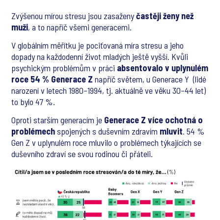
Zvýšenou mírou stresu jsou zasaženy
častěji ženy než
muži
, a to napříč všemi generacemi.
V globálním měřítku je pociťovaná míra stresu a jeho
dopady na každodenní život mladých ještě vyšší. Kvůli
psychickým problémům v práci
absentovalo v uplynulém
roce 54 % Generace Z
napříč světem, u Generace Y (lidé
narození v letech 1980–1994, tj. aktuálně ve věku 30–44 let)
to bylo 47 %.
Oproti starším generacím je
Generace Z více ochotná o
problémech
spojených s duševním zdravím
mluvit
. 54 %
Gen Z v uplynulém roce mluvilo o problémech týkajících se
duševního zdraví se svou rodinou či přáteli.