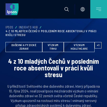
IPSOS
INSIGHTS HUB
4 Z 10 MLADÝCH ČECHŮ V POSLEDNÍM ROCE ABSENTOVALI V PRÁCI
KVŮLI STRESU
DUŠEVNÍ A FYZICKÉ
VÝZKUM
VÝZKUM
+1
ZDRAVÍ
TRHU
HEALTHCARE
4 z 10 mladých Čechů v posledním
roce absentovali v práci kvůli
stresu
U příležitosti Světového dne duševního zdraví, který připadá na
10. října 2024, realizoval Ipsos mezinárodní výzkum o vnímání
duševního zdraví ve 32 zemích světa včetně České republiky.
Výzkum upozornil na rostoucí míru stresu i vnímaný nerovný
přístup zdravotnických systémů k duševnímu zdraví.