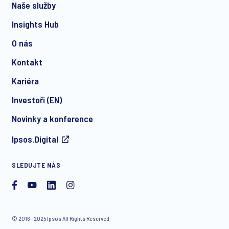
Naše služby
*
Insights Hub
O nás
Kontakt
*
Kariéra
Investoři (EN)
Novinky a konference
I consent to receive regular e-mail marketing
Ipsos.Digital
communication about products and services including
invitations to free events and articles from Ipsos. You may
withdraw your consent at any time with effect for the future.
SLEDUJTE NÁS
© 2016 - 2025 Ipsos All Rights Reserved