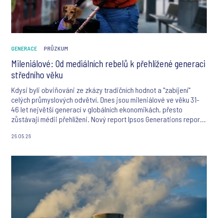
GENERACE
PRŮZKUM
Mileniálové: Od mediálních rebelů k přehlížené generaci
středního věku
Kdysi byli obviňováni ze zkázy tradičních hodnot a "zabíjení"
celých průmyslových odvětví. Dnes jsou mileniálové ve věku 31-
46 let největší generací v globálních ekonomikách, přesto
zůstávají médii přehlíženi. Nový report Ipsos Generations report
2026 ukazuje, jak se z kritizované mladé generace stala páteř
26.05.26
dnešní ekonomiky.