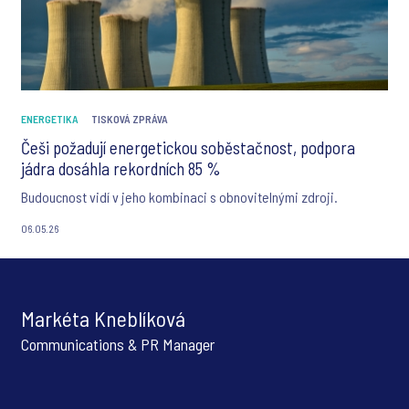
ENERGETIKA
TISKOVÁ ZPRÁVA
Češi požadují energetickou soběstačnost, podpora
jádra dosáhla rekordních 85 %
Budoucnost vidí v jeho kombinaci s obnovitelnými zdroji.
06.05.26
Markéta Kneblíková
Communications & PR Manager