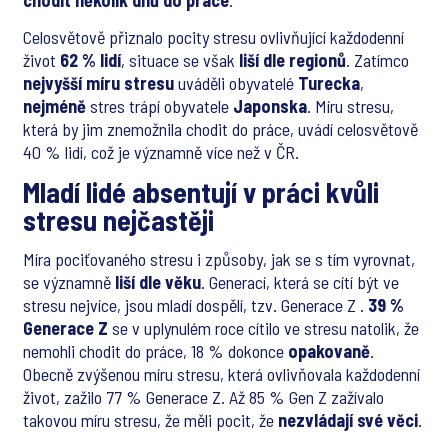
chodit několik dnů do práce
.
Celosvětově přiznalo pocity stresu ovlivňující každodenní
život
62 % lidí
, situace se však
liší dle regionů
. Zatímco
nejvyšší míru stresu
uváděli obyvatelé
Turecka
,
nejméně
stres trápí obyvatele
Japonska
. Míru stresu,
která by jim znemožnila chodit do práce, uvádí celosvětově
40 % lidí, což je významně více než v ČR.
Mladí lidé absentují v práci kvůli
stresu nejčastěji
Míra pociťovaného stresu i způsoby, jak se s tím vyrovnat,
se významně
liší dle věku
. Generací, která se cítí být ve
stresu nejvíce, jsou mladí dospělí, tzv. Generace Z .
39 %
Generace Z
se v uplynulém roce cítilo ve stresu natolik, že
nemohli chodit do práce, 18 % dokonce
opakovaně
.
Obecně zvýšenou míru stresu, která ovlivňovala každodenní
život, zažilo 77 % Generace Z. Až 85 % Gen Z zažívalo
takovou míru stresu, že měli pocit, že
nezvládají své věci
.