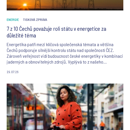
ENERGIE
TISKOVÁ ZPRÁVA
7 z 10 Čechů považuje roli státu v energetice za
důležité téma
Energetika patří mezi klíčová společenská témata a většina
Čechů podporuje silnější kontrolu státu nad společností ČEZ.
Zároveň veřejnost vidí budoucnost české energetiky v kombinaci
jaderných a obnovitelných zdrojů. Vyplývá to z našeho
nejnovějšího reprezentativního výzkumu agentury Ipsos.
29.07.26