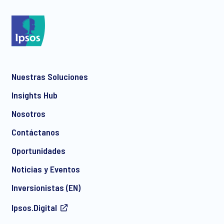
*
Nuestras Soluciones
*
Insights Hub
Nosotros
Contáctanos
*
Oportunidades
Noticias y Eventos
Inversionistas (EN)
I consent to receive regular e-mail marketing
Ipsos.Digital
communication about products and services including
invitations to free events and articles from Ipsos. You may