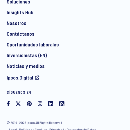
Soluciones
*
Insights Hub
Nosotros
Contáctanos
*
Oportunidades laborales
Inversionistas (EN)
Noticias y medios
I consent to receive regular e-mail marketing
Ipsos.Digital
communication about products and services including
invitations to free events and articles from Ipsos. You may
withdraw your consent at any time with effect for the future.
SÍGUENOS EN
© 2016 - 2026 Ipsos All Rights Reserved
Legal
Política de Cookies
Privacidad y Protección de Datos