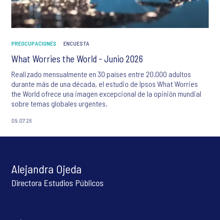
PREOCUPACIONES
ENCUESTA
What Worries the World - Junio 2026
Realizado mensualmente en 30 países entre 20.000 adultos
durante más de una década, el estudio de Ipsos What Worries
the World ofrece una imagen excepcional de la opinión mundial
sobre temas globales urgentes.
09.07.26
Alejandra Ojeda
Directora Estudios Públicos