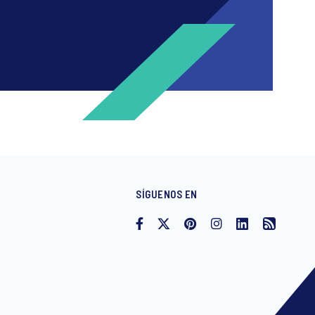
SÍGUENOS EN
ng invitations to free events and