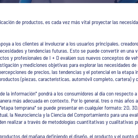
icación de productos, es cada vez más vital proyectar las necesid
oya a los clientes al involucrar a los usuarios principales, creador
ecesidades y tendencias futuras. Esto se puede convertir en una v
ctos y profesionales de I + D evalúen sus nuevos conceptos de veh
stigación y mediciones objetivas para explorar las necesidades de
percepciones de precios, las tendencias y el potencial en la etapa in
roductos (piezas, características, automóvil completo, cartera) y 
de la información" pondrá a los consumidores al día con respecto a 
anera más adecuada en contexto. Por lo general, tres o más años an
 "etapa temprana" se puede presentar en cualquier formato: 2D, 3D,
Virtual, la Neurociencia y la Ciencia del Comportamiento para una e
n realizar a través de metodologías cuantitativas y cualitativas pr
roductos del mañana definiendo el diseño, el producto y el punto de