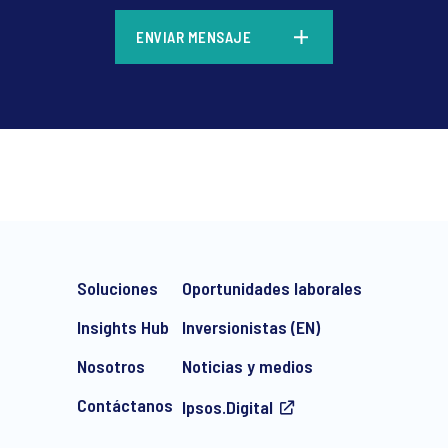
*
ENVIAR MENSAJE
*
Soluciones
Oportunidades laborales
Insights Hub
Inversionistas (EN)
Nosotros
Noticias y medios
Contáctanos
Ipsos.Digital
e-mail marketing communication about products and services includi
ithdraw your consent at any time with effect for the future.