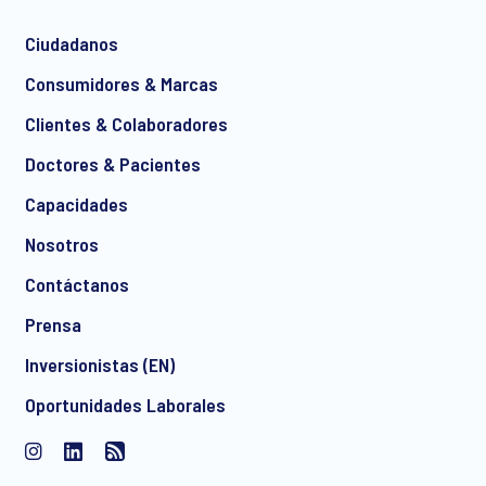
Ciudadanos
*
Consumidores & Marcas
Clientes & Colaboradores
Doctores & Pacientes
*
Capacidades
Nosotros
Contáctanos
Acepto recibir comunicaciones de marketing por correo
Prensa
electrónico de manera regular sobre productos y servicios,
incluidas invitaciones a eventos gratuitos y artículos de
Inversionistas (EN)
Ipsos. Puede retirar su consentimiento en cualquier
Oportunidades Laborales
momento con efecto para el futuro.