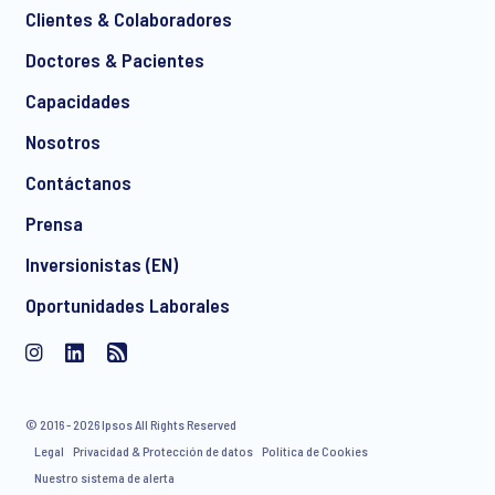
Clientes & Colaboradores
Doctores & Pacientes
*
Capacidades
Nosotros
Contáctanos
Acepto recibir comunicaciones de marketing por correo
Prensa
electrónico de manera regular sobre productos y servicios,
incluidas invitaciones a eventos gratuitos y artículos de
Inversionistas (EN)
Ipsos. Puede retirar su consentimiento en cualquier
Oportunidades Laborales
momento con efecto para el futuro.
© 2016 - 2026 Ipsos All Rights Reserved
Legal
Privacidad & Protección de datos
Política de Cookies
Nuestro sistema de alerta