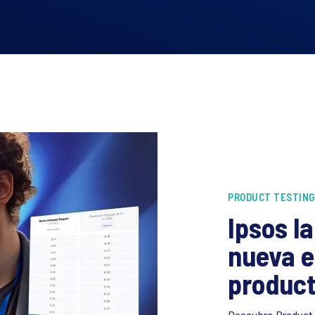
PRODUCT TESTING
Ipsos l
nueva e
product
Descubre Product S