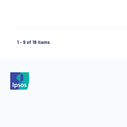
pronostica las tendencias futuras, incluido el papel en
constante evolución de la IA.
1 - 9 of 18 items