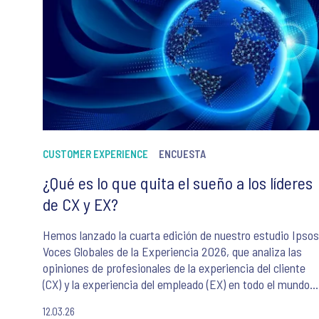
CUSTOMER EXPERIENCE
ENCUESTA
¿Qué es lo que quita el sueño a los líderes
de CX y EX?
Hemos lanzado la cuarta edición de nuestro estudio Ipsos
Voces Globales de la Experiencia 2026, que analiza las
opiniones de profesionales de la experiencia del cliente
(CX) y la experiencia del empleado (EX) en todo el mundo.
Este estudio diagnostica el estado actual de la gestión de
12.03.26
la experiencia, identifica prioridades y desafíos críticos, y