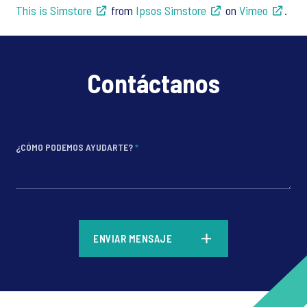
This is Simstore
from
Ipsos Simstore
on
Vimeo
.
Contáctanos
¿CÓMO PODEMOS AYUDARTE?
*
*
ENVIAR MENSAJE
*