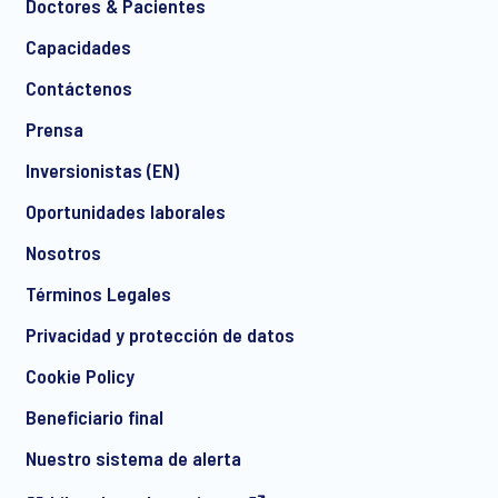
Doctores & Pacientes
*
Capacidades
Contáctenos
Prensa
I consent to receive regular e-mail marketing
Inversionistas (EN)
communication about products and services including
invitations to free events and articles from Ipsos. You may
Oportunidades laborales
withdraw your consent at any time with effect for the future.
Nosotros
Términos Legales
Privacidad y protección de datos
Cookie Policy
Beneficiario final
Nuestro sistema de alerta