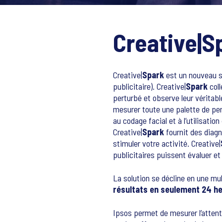
Creative|
S
Creative|
Spark
est un nouveau se
publicitaire). Creative|
Spark
coll
perturbé et observe leur véritabl
mesurer toute une palette de pen
au codage facial et à l’utilisati
Creative|
Spark
fournit des diagn
stimuler votre activité. Creative|
publicitaires puissent évaluer e
La solution se décline en une mul
résultats en seulement 24 h
Ipsos permet de mesurer l’attent