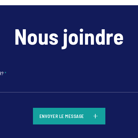
Nous joindre
R?
*
*
ENVOYER LE MESSAGE