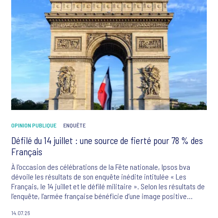
OPINION PUBLIQUE
ENQUÊTE
Défilé du 14 juillet : une source de fierté pour 78 % des
Français
À l'occasion des célébrations de la Fête nationale, Ipsos bva
dévoile les résultats de son enquête inédite intitulée « Les
Français, le 14 juillet et le défilé militaire ». Selon les résultats de
l’enquête, l’armée française bénéficie d’une image positive
auprès de 90 % des Français ayant exprimé un avis. L’étude
14.07.26
souligne également que 80 % des Français considèrent le défilé