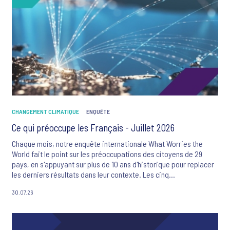
CHANGEMENT CLIMATIQUE
ENQUÊTE
Ce qui préoccupe les Français - Juillet 2026
Chaque mois, notre enquête internationale What Worries the
World fait le point sur les préoccupations des citoyens de 29
pays, en s'appuyant sur plus de 10 ans d'historique pour replacer
les derniers résultats dans leur contexte. Les cinq
préoccupations majeures des Français sont ce mois-ci : la
30.07.26
criminalité et la violence, le changement climatique, l'inflation, le
système de santé et les flux migratoires.