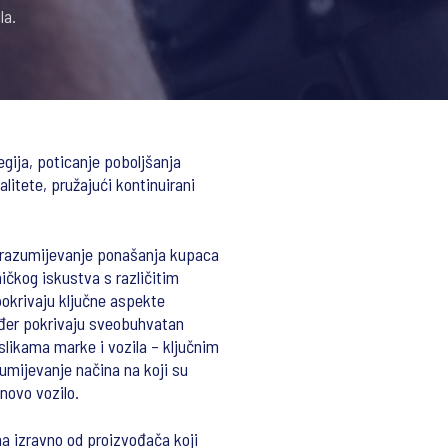
la.
gija, poticanje poboljšanja
litete, pružajući kontinuirani
o razumijevanje ponašanja kupaca
čkog iskustva s različitim
okrivaju ključne aspekte
ođer pokrivaju sveobuhvatan
slikama marke i vozila – ključnim
umijevanje načina na koji su
novo vozilo.
na izravno od proizvođača koji