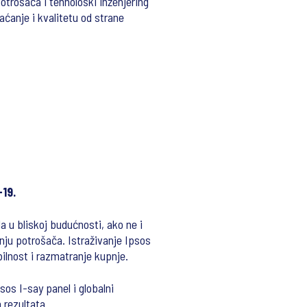
trošača i tehnološki inženjering
ćanje i kvalitetu od strane
19.
 u bliskoj budućnosti, ako ne i
nju potrošača. Istraživanje Ipsos
lnost i razmatranje kupnje.
os I-say panel i globalni
 rezultata.