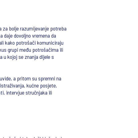
ja za bolje razumijevanje potreba
ma daje dovoljno vremena da
rali kako potrošači komuniciraju
fokus grupi među potrošačima ili
 u kojoj se znanja dijele s
e uvide, a pritom su spremni na
istraživanja, kućne posjete,
, intervjue stručnjaka ili