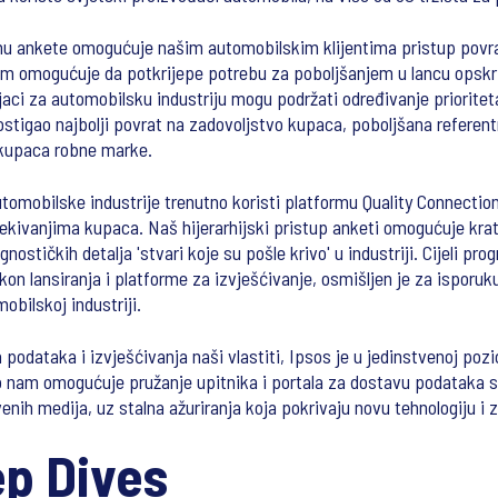
nu ankete omogućuje našim automobilskim klijentima pristup pov
r im omogućuje da potkrijepe potrebu za poboljšanjem u lancu opsk
jaci za automobilsku industriju mogu podržati određivanje prioriteta
ostigao najbolji povrat na zadovoljstvo kupaca, poboljšana referent
 kupaca robne marke.
tomobilske industrije trenutno koristi platformu Quality Connectio
kivanjima kupaca. Naš hijerarhijski pristup anketi omogućuje krat
gnostičkih detalja 'stvari koje su pošle krivo' u industriji. Cijeli p
on lansiranja i platforme za izvješćivanje, osmišljen je za isporuku
obilskoj industriji.
 podataka i izvješćivanja naši vlastiti, Ipsos je u jedinstvenoj pozi
o nam omogućuje pružanje upitnika i portala za dostavu podataka s
venih medija, uz stalna ažuriranja koja pokrivaju novu tehnologiju i 
ep Dives