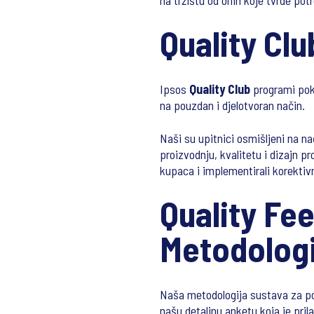
na tržištu od onih koje tvrde pot
Quality Clu
Ipsos
Quality Club
programi pokr
na pouzdan i djelotvoran način.
Naši su upitnici osmišljeni na na
proizvodnju, kvalitetu i dizajn p
kupaca i implementirali korektiv
Quality Fe
Metodologi
Naša metodologija sustava za pov
našu detaljnu anketu koja je pri