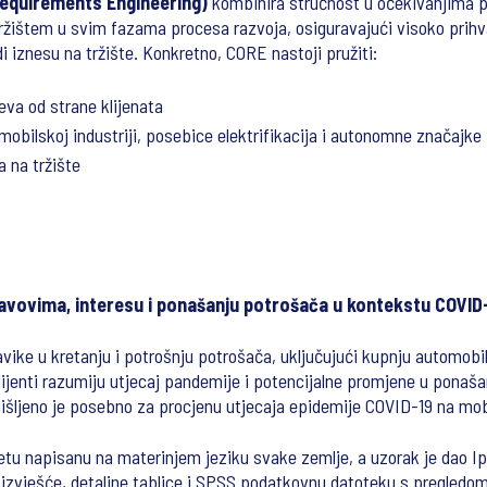
equirements Engineering)
kombinira stručnost u očekivanjima po
ržištem u svim fazama procesa razvoja, osiguravajući visoko prihva
i iznesu na tržište. Konkretno, CORE nastoji pružiti:
eva od strane klijenata
obilskoj industriji, posebice elektrifikacija i autonomne značajke
 na tržište
vovima, interesu i ponašanju potrošača u kontekstu COVID-
ike u kretanju i potrošnju potrošača, uključujući kupnju automobila
lijenti razumiju utjecaj pandemije i potencijalne promjene u ponaša
ljeno je posebno za procjenu utjecaja epidemije COVID-19 na mobi
tu napisanu na materinjem jeziku svake zemlje, a uzorak je dao Ips
u izvješće, detaljne tablice i SPSS podatkovnu datoteku s pregledom