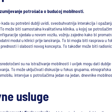
umijevanje potrošača o budućoj mobilnosti.
e kada su potrebni dublji uvidi, sveobuhvatnija interakcija i opažan
To može biti samostalna kvalitativna klinika, u kojoj se potrošači
konfiguracije sjedala u novom vozilu, vožnju zajedno kako bi promat
datni modul u klinici prije lansiranja. To bi mogla biti rasprava u 
u prednosti i slabosti novog koncepta. To također može biti radionica
usredotočeni su na istraživanje mobilnosti i uvijek mogu dati dublj
vanja. To može uključivati diskusije u fokus grupama, etnografska 
omobilu, intervjue s potrošačima jedan na jedan, dnevnike mobilnosti
ne usluge