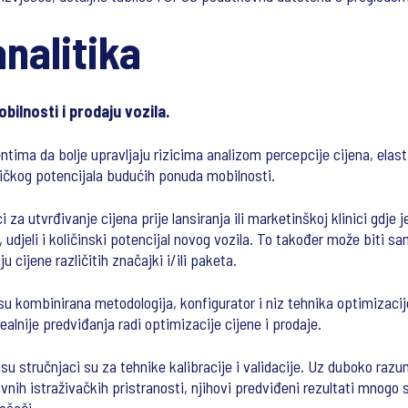
nalitika
bilnosti i prodaju vozila.
ntima da bolje upravljaju rizicima analizom percepcije cijena, elasti
sničkog potencijala budućih ponuda mobilnosti.
i za utvrđivanje cijena prije lansiranja ili marketinškoj klinici gdje
, udjeli i količinski potencijal novog vozila. To također može biti 
u cijene različitih značajki i/ili paketa.
 su kombinirana metodologija, konfigurator i niz tehnika optimizacij
ealnije predviđanja radi optimizacije cijene i prodaje.
u stručnjaci su za tehnike kalibracije i validacije. Uz duboko razu
avnih istraživačkih pristranosti, njihovi predviđeni rezultati mnogo 