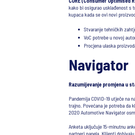
CORE (Consumer Optimised R
kako bi osigurao usklađenost s t
kupaca kada se ovi novi proizvod
Stvaranje tehničkih zahtj
VoC potrebe u novoj autom
Procjena ulaska proizvoda
Navigator
Razumijevanje promjena u sta
Pandemija COVID-19 utječe na nav
trajno. Povećana je potreba da k
2020 Automotive Navigator osmiš
Anketa uključuje 15-minutnu anke
partneri panela. Klijenti dobivaj