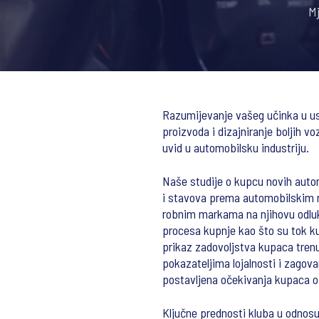
Mj
Razumijevanje vašeg učinka u usp
proizvoda i dizajniranje boljih v
uvid u automobilsku industriju.
Naše studije o kupcu novih auto
i stavova prema automobilskim m
robnim markama na njihovu odluk
procesa kupnje kao što su tok ku
prikaz zadovoljstva kupaca trenu
pokazateljima lojalnosti i zagov
postavljena očekivanja kupaca o 
Ključne prednosti kluba u odnosu