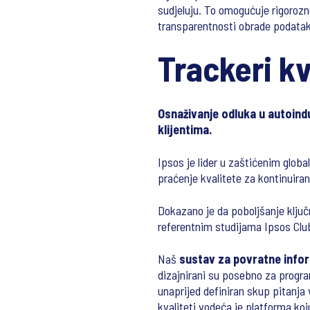
sudjeluju. To omogućuje rigorozne
transparentnosti obrade podatak
Trackeri kv
Osnaživanje odluka u autoindu
klijentima.
Ipsos je lider u zaštićenim glob
praćenje kvalitete za kontinuiran
Dokazano je da poboljšanje ključ
referentnim studijama Ipsos Clu
Naš
sustav za povratne infor
dizajnirani su posebno za progra
unaprijed definiran skup pitanja 
kvaliteti vodeća je platforma koj