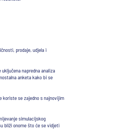
čnosti, prodaje, udjela i
 je uključena napredna analiza
samostalna anketa kako bi se
e koriste se zajedno s najnovijim
mijevanje simulacijskog
su bliži onome što će se vidjeti