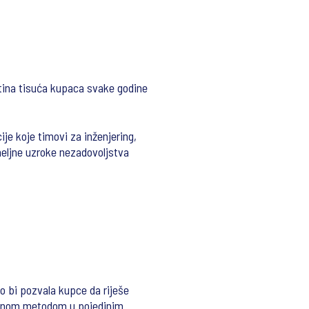
otina tisuća kupaca svake godine
je koje timovi za inženjering,
emeljne uzroke nezadovoljstva
o bi pozvala kupce da riješe
riranom metodom u pojedinim