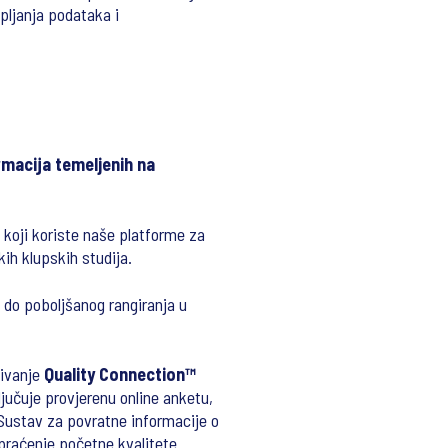
pljanja podataka i
rmacija temeljenih na
 koji koriste naše platforme za
kih klupskih studija.
 do poboljšanog rangiranja u
ćivanje
Quality Connection™
jučuje provjerenu online anketu,
. Sustav za povratne informacije o
 praćenje početne kvalitete.