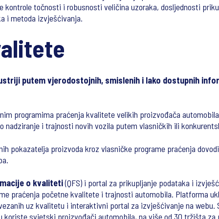
 kontrole točnosti i robusnosti veličina uzoraka, dosljednosti priku
a i metoda izvješćivanja.
alitete
striji putem vjerodostojnih, smislenih i lako dostupnih info
alnim programima praćenja kvalitete velikih proizvođača automobila
o nadziranje i trajnosti novih vozila putem vlasničkih ili konkurents
nih pokazatelja proizvoda kroz vlasničke programe praćenja dovodi
ba.
macije o kvaliteti
(QFS) i portal za prikupljanje podataka i izvješ
me praćenja početne kvalitete i trajnosti automobila. Platforma ukl
vezanih uz kvalitetu i interaktivni portal za izvješćivanje na webu
u koriste svjetski proizvođači automobila, na više od 30 tržišta za