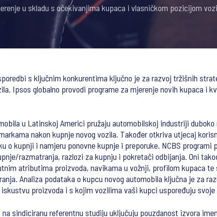
erenje u skladu s očekivanjima kupaca i vlasničkom pozicijom vozi
oredbi s ključnim konkurentima ključno je za razvoj tržišnih strate
ozila. Ipsos globalno provodi programe za mjerenje novih kupaca i kva
mobila u Latinskoj Americi pružaju automobilskoj industriji dubok
arkama nakon kupnje novog vozila. Također otkriva utjecaj korisni
u o kupnji i namjeru ponovne kupnje i preporuke. NCBS programi p
pnje/razmatranja, razlozi za kupnju i pokretači odbijanja. Oni tak
tnim atributima proizvoda, navikama u vožnji, profilom kupaca te 
aranja. Analiza podataka o kupcu novog automobila ključna je za raz
iskustvu proizvoda i s kojim vozilima vaši kupci uspoređuju svoje 
 na sindiciranu referentnu studiju uključuju pouzdanost izvora ime