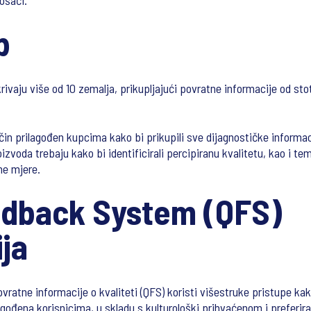
rošači.
b
ivaju više od 10 zemalja, prikupljajući povratne informacije od st
čin prilagođen kupcima kako bi prikupili sve dijagnostičke informaci
roizvoda trebaju kako bi identificirali percipiranu kvalitetu, kao i t
ne mjere.
edback System (QFS)
ja
ratne informacije o kvaliteti (QFS) koristi višestruke pristupe kak
lagođena korisnicima, u skladu s kulturološki prihvaćenom i prefe