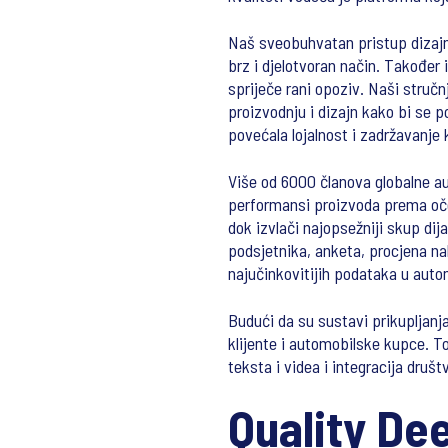
Naš sveobuhvatan pristup dizaj
brz i djelotvoran način. Takođe
spriječe rani opoziv. Naši stručn
proizvodnju i dizajn kako bi se p
povećala lojalnost i zadržavanje
Više od 6000 članova globalne au
performansi proizvoda prema oče
dok izvlači najopsežniji skup dija
podsjetnika, anketa, procjena nak
najučinkovitijih podataka u autom
Budući da su sustavi prikupljanja
klijente i automobilske kupce. T
teksta i videa i integracija društ
Quality De