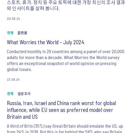
스포츠, 휴가, 정치 등 주요 토픽에 대한 가장 최신의 조사 결과
와 인사이트를 살펴 봅니다.
30.08.24
경제
출판물
What Worries the World – July 2024
Conducted monthly in 29 countries among a panel of over 20,000
adults for more than a decade, What Worries the World survey
offers an exceptional snapshot of world opinion on pressing
global issues.
23.08.24
경제
설문조사
Russia, Iran, Israel and China rank worst for global
influence, while EU seen as preferred model over
Britain and US
A third of Brits (35%) say Great Britain should emulate the US, up
from 24% in 2019. But this is far behind the 59% who say Britain