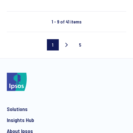
1 - 9 of 41 items
1
5
Current
Last
page
page
Solutions
Insights Hub
About Ipsos