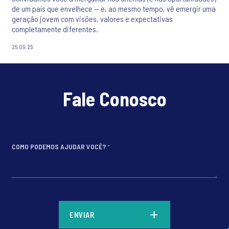
de um país que envelhece — e, ao mesmo tempo, vê emergir uma
geração jovem com visões, valores e expectativas
completamente diferentes.
25.09.25
Fale Conosco
COMO PODEMOS AJUDAR VOCÊ?
*
*
ENVIAR