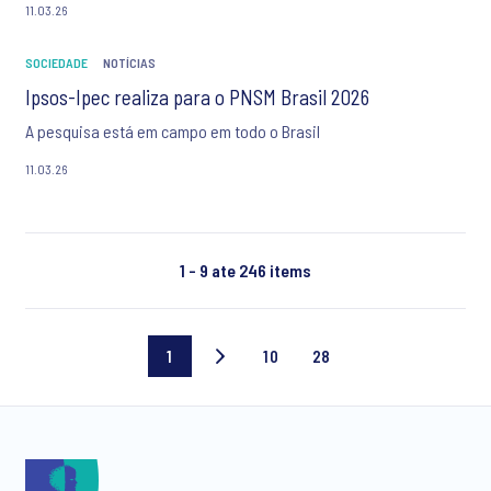
11.03.26
SOCIEDADE
NOTÍCIAS
Ipsos-Ipec realiza para o PNSM Brasil 2026
A pesquisa está em campo em todo o Brasil
11.03.26
1 - 9 ate 246 items
1
10
28
Página
Page
Última
atual
10
página