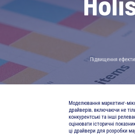
Holi
Підвищення ефектив
Моделювання маркетинг-міксу
драйверів, включаючи не тіль
конкурентські та інші релева
оцінювати історичні показни
ці драйвери для розробки ма