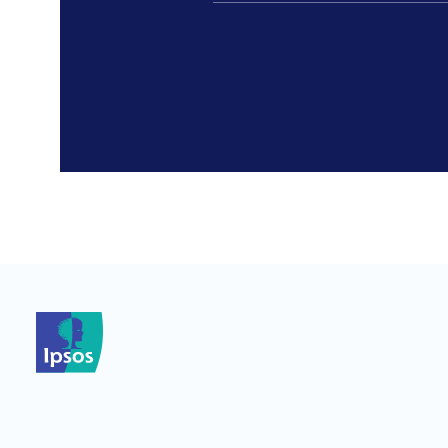
*
*
*