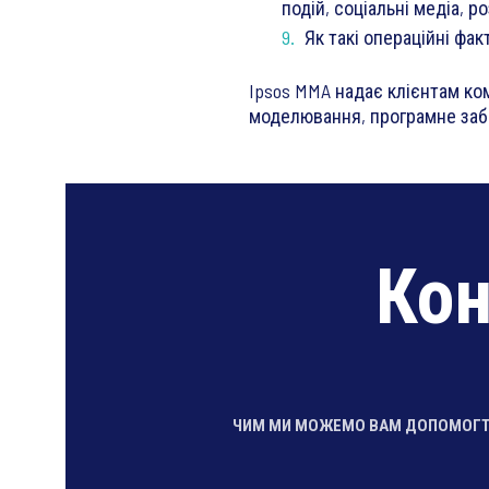
подій, соціальні медіа, р
Як такі операційні фак
Ipsos MMA надає клієнтам ко
моделювання, програмне забе
Кон
ЧИМ МИ МОЖЕМО ВАМ ДОПОМОГ