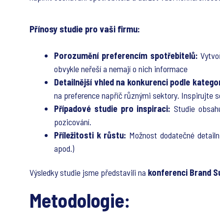
Přínosy studie pro vaši firmu:
Porozumění preferencím spotřebitelů:
Vytvo
obvykle neřeší a nemají o nich informace
Detailnější vhled na konkurenci podle kategor
na preference napříč různými sektory. Inspirujte s
Případové studie pro inspiraci:
Studie obsahu
pozicování.
Příležitosti k růstu:
Možnost dodatečné detailněj
apod.)
Výsledky studie jsme představili na
konferenci Brand 
Metodologie: