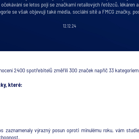
 očekávání se letos pojí se značkami retailových řetězců, lékáren a
gorie se však objevují také média, sociální sítě a FMCG značky, p
12.12.24
nocení 2400 spotřebitelů změřili 300 značek napříč 33 kategoriemi a
ky, které:
tos zaznamenaly výrazný posun oproti minulému roku, vám studie
schopnost.