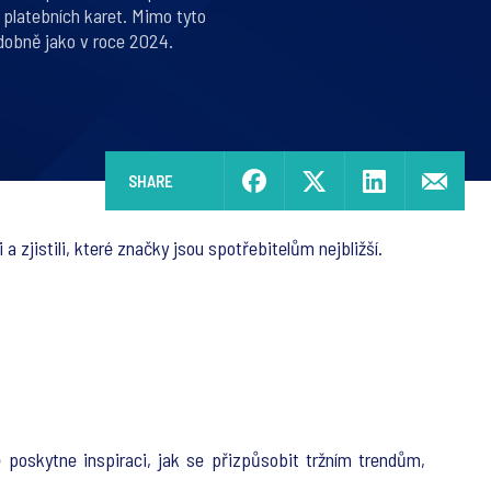
 platebních karet. Mimo tyto
odobně jako v roce 2024.
SHARE
 zjistili, které značky jsou spotřebitelům nejbližší.
 poskytne inspiraci, jak se přizpůsobit tržním trendům,