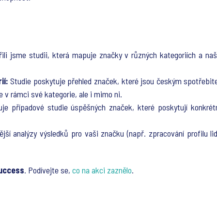
řili jsme studii, která mapuje značky v různých kategoriích a naši
ií:
Studie poskytuje přehled značek, které jsou českým spotřebitel
e v rámci své kategorie, ale i mimo ni.
je případové studie úspěšných značek, které poskytují konkrétní
ší analýzy výsledků pro vaši značku (např. zpracování profilu lidí
Success
. Podívejte se,
co na akci zaznělo
.