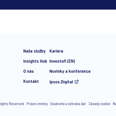
*
Naše služby
Kariéra
Insights Hub
Investoři (EN)
O nás
Novinky a konference
Kontakt
Ipsos.Digital
e-mail marketing communication about products and services includi
ithdraw your consent at any time with effect for the future.
 Rights Reserved
Právní zmínky
Soukromí a ochrana dat
Zásady cookie
N