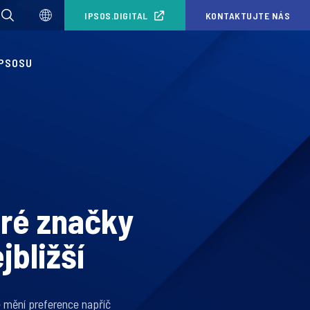
IPSOS.DIGITAL
KONTAKTUJTE NÁS
IPSOSU
eré značky
jbližší
 mění preference napříč