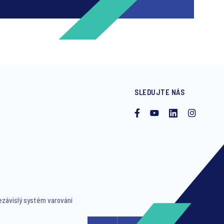
SLEDUJTE NÁS
ng invitations to free events and
ezávislý systém varování