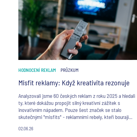
HODNOCENÍ REKLAM
PRŮZKUM
Misfit reklamy: Když kreativita rezonuje
Analyzovali jsme 60 českých reklam z roku 2025 a hledali
ty, které dokážou propojit silný kreativní zážitek s
inovativním nápadem. Pouze šest značek se stalo
skutečnými "misfits" - reklamními rebely, kteří bourají
zavedené postupy a přinášejí svěží vítr do české reklamní
02.06.26
scény.