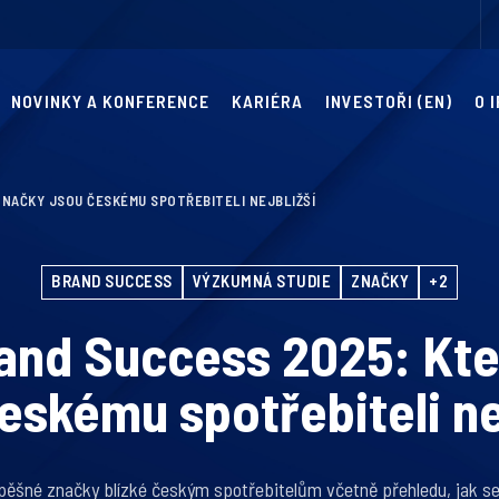
NOVINKY A KONFERENCE
KARIÉRA
INVESTOŘI (EN)
O 
ZNAČKY JSOU ČESKÉMU SPOTŘEBITELI NEJBLIŽŠÍ
BRAND SUCCESS
VÝZKUMNÁ STUDIE
ZNAČKY
+2
and Success 2025: Kt
eskému spotřebiteli ne
pěšné značky blízké českým spotřebitelům včetně přehledu, jak se