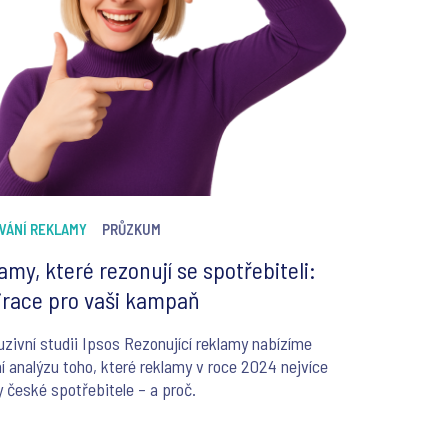
VÁNÍ REKLAMY
PRŮZKUM
amy, které rezonují se spotřebiteli:
irace pro vaši kampaň
uzivní studii Ipsos Rezonující reklamy nabízíme
ní analýzu toho, které reklamy v roce 2024 nejvíce
y české spotřebitele – a proč.
5