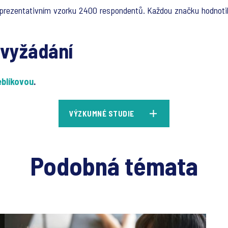
eprezentativním vzorku 2400 respondentů. Každou značku hodnotilo
 vyžádání
eblíkovou
.
VÝZKUMNÉ STUDIE
Podobná témata