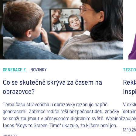
GENERACE Z
NOVINKY
TESTO
Co se skutečně skrývá za časem na
Rekl
obrazovce?
Insp
Téma času stráveného u obrazovky rezonuje napříč
V exkl
generacemi. Zatímco rodiče řeší bezpečnost dětí, značky
detail
se snaží zaujmout v přesyceném digitálním světě. Webinář
zaujal
Ipsos "Keys to Screen Time" ukazuje, že klíčem není jen
13.10.2
měřit, kolik času online trávíme, ale především pochopit,