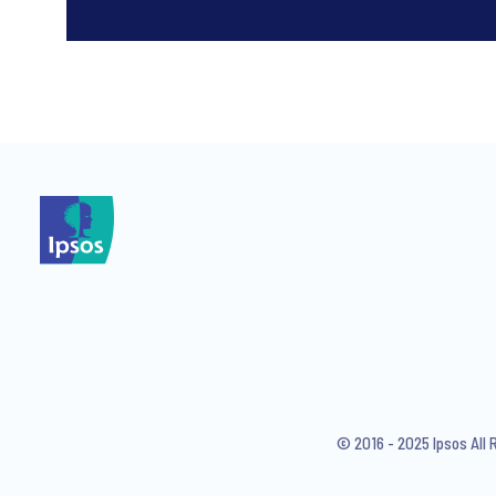
*
*
I consent to receive regular 
articles from Ipsos. You may w
© 2016 - 2025 Ipsos All