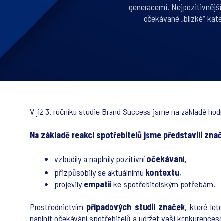
generacemi. Nejpozitivnější
očekávané „blízké“ kate
V již 3. ročníku studie Brand Success jsme na základě hod
Na základě reakcí spotřebitelů jsme představili znač
vzbudily a naplnily pozitivní
očekávaní,
přizpůsobily se aktuálnímu
kontextu
,
projevily
empatii
ke spotřebitelským potřebám.
Prostřednictvím
případových studií značek
, které le
naplnit očekávání spotřebitelů a udržet vaši konkurence