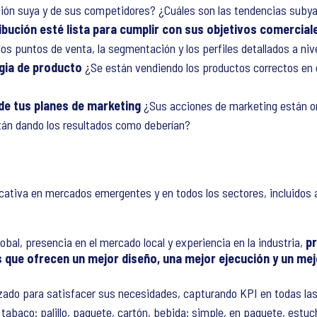
ución suya y de sus competidores? ¿Cuáles son las tendencias suby
ribución esté lista para cumplir con sus objetivos comercia
los puntos de venta, la segmentación y los perfiles detallados a niv
egia de producto
¿Se están vendiendo los productos correctos en el
 de tus planes de marketing
¿Sus acciones de marketing están or
án dando los resultados como deberían?
cativa en mercados emergentes y en todos los sectores, incluidos a
bal, presencia en el mercado local y experiencia en la industria,
p
que ofrecen un mejor diseño, una mejor ejecución y un mej
zado para satisfacer sus necesidades, capturando KPI en todas la
 tabaco: palillo, paquete, cartón, bebida: simple, en paquete, estuc