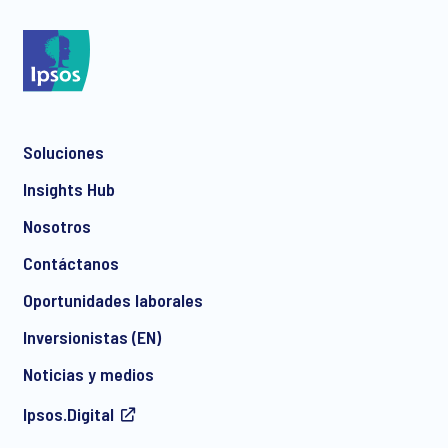
*
Soluciones
*
Insights Hub
Nosotros
Contáctanos
*
Oportunidades laborales
Inversionistas (EN)
Noticias y medios
I consent to receive regular e-mail marketing
Ipsos.Digital
communication about products and services including
invitations to free events and articles from Ipsos. You may