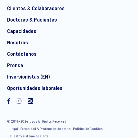
Clientes & Colaboradores
Doctores & Pacientes
*
Capacidades
Nosotros
Contáctanos
I consent to receive regular e-mail marketing
Prensa
communication about products and services including
invitations to free events and articles from Ipsos. You may
Inversionistas (EN)
withdraw your consent at any time with effect for the future.
Oportunidades laborales
© 2016 - 2024 Ipsos All Rights Reserved
Legal
Privacidad & Protección de datos
Política de Cookies
Nuestro sistema de alerta