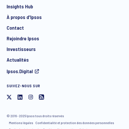
Insights Hub
À propos d'Ipsos
Contact
*
Rejoindre Ipsos
Investisseurs
Actualités
Ipsos.Digital
SUIVEZ-NOUS SUR
J'accepte de recevoir par e-mail des communications
concernant les produits et services d'Ipsos, y compris des
invitations à des événements gratuits et des articles. Vous
© 2016 - 2025 Ipsos tous droits réservés
avez la possibilité de vous désinscrire de notre liste de
Mentions légales
Confidentialité et protection des données personnelles
diffusion à tout moment.