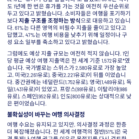
도 1년에 한 번은 휴가를 가는 것을 여전히 우선순위로
두고 있다고 밝혔습니다. 소비자들은 여행을 포기하기
보다
지출 구조를 조정하는 방식
으로 대응하고 있습니
다. 61%는 다른 영역의 비필수 지출을 줄이고 있다고
답했고, 47%는 여행 비용을 낮추기 위해 일정이나 구
성 요소 일부를 축소하고 있다고 밝혔습니다.
그럼에도 예상 지출 규모는 여전히 적지 않습니다. 1인
당 평균 예상 여행 지출액은 전 세계 기준 1,572유로*였
습니다. 국가별로는 스위스가 2,580유로로 가장 높았
고, 미국(2,261유로), 중국(2,221유로)이 뒤를 이었습니
다. 중간권에는 네덜란드(1,752유로), 영국(1,489유로), 독
일(1,431유로)이 있었고, 프랑스(991유로), 이탈리아(986
유로), 스페인(952유로), 인도(800유로)는 상대적으로 낮
은 편이었습니다.
불확실성이 바꾸는 여행 의사결정
여행 수요는 유지되고 있지만, 의사결정 과정은 한층
더 복잡해졌습니다. 전 세계 여행객의 절반(51%)은 국
경 통제나 여행 권고를 이유로 목적지를 다시 검토한