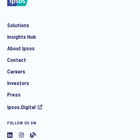
*
Solutions
Insights Hub
*
About Ipsos
Contact
Careers
*
Investors
Press
Ipsos.Digital
수집 항목 : 이름, 회사명, 부서명/직급, 전화번호, E-MAIL
FOLLOW US ON
수집 목적 : 입사지원자, 면접원, 고객(미디어, 견적)문의, 조사참여자,
일반문의 처리 및 결과 회신
보유 및 이용기간 :