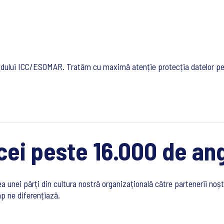
lui ICC/ESOMAR. Tratăm cu maximă atenție protecția datelor person
 cei peste 16.000 de an
unei părți din cultura nostră organizațională către partenerii noștr
mp ne diferențiază.