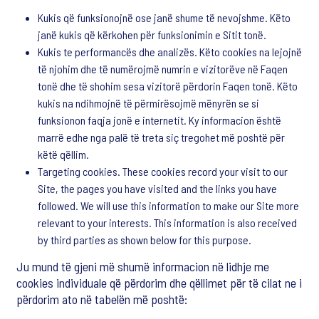
Kukis që funksionojnë ose janë shume të nevojshme. Këto
janë kukis që kërkohen për funksionimin e Sitit tonë.
Kukis te performancës dhe analizës. Këto cookies na lejojnë
të njohim dhe të numërojmë numrin e vizitorëve në Faqen
tonë dhe të shohim sesa vizitorë përdorin Faqen tonë. Këto
kukis na ndihmojnë të përmirësojmë mënyrën se si
funksionon faqja jonë e internetit. Ky informacion është
marrë edhe nga palë të treta siç tregohet më poshtë për
këtë qëllim.
Targeting cookies. These cookies record your visit to our
Site, the pages you have visited and the links you have
followed. We will use this information to make our Site more
relevant to your interests. This information is also received
by third parties as shown below for this purpose.
Ju mund të gjeni më shumë informacion në lidhje me
cookies individuale që përdorim dhe qëllimet për të cilat ne i
përdorim ato në tabelën më poshtë: