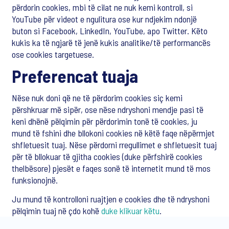
përdorin cookies, mbi të cilat ne nuk kemi kontroll, si
YouTube për videot e ngulitura ose kur ndjekim ndonjë
buton si Facebook, LinkedIn, YouTube, apo Twitter. Këto
kukis ka të ngjarë të jenë kukis analitike/të performancës
ose cookies targetuese.
Preferencat tuaja
Nëse nuk doni që ne të përdorim cookies siç kemi
përshkruar më sipër, ose nëse ndryshoni mendje pasi të
keni dhënë pëlqimin për përdorimin tonë të cookies, ju
mund të fshini dhe bllokoni cookies në këtë faqe nëpërmjet
shfletuesit tuaj. Nëse përdorni rregullimet e shfletuesit tuaj
për të bllokuar të gjitha cookies (duke përfshirë cookies
thelbësore) pjesët e faqes sonë të internetit mund të mos
funksionojnë.
Ju mund të kontrolloni ruajtjen e cookies dhe të ndryshoni
pëlqimin tuaj në çdo kohë
duke klikuar këtu
.