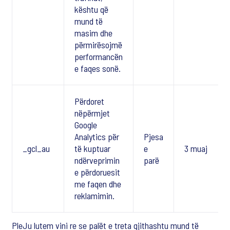
kështu që
mund të
masim dhe
përmirësojmë
performancën
e faqes sonë.
Përdoret
nëpërmjet
Google
Analytics për
Pjesa
_gcl_au
të kuptuar
e
3 muaj
ndërveprimin
parë
e përdoruesit
me faqen dhe
reklamimin.
PleJu lutem vini re se palët e treta gjithashtu mund të