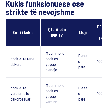
Kukis funksionuese ose
strikte të nevojshme
EPeri
Çfarë bën
Emri i kukis
Lloji
e
kukis?
skad
Mban mend
Pjesa
cookie-te rene
cookies
e
100 di
dakord
popup
parë
gjendje.
Mban mend
cookie-te
Pjesa
cookies
versionit te
e
100 di
popup
dakordesuar
parë
version.