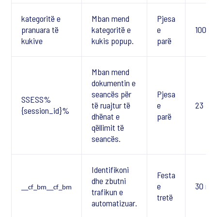
kategoritë e
Mban mend
Pjesa
pranuara të
kategoritë e
e
100 di
kukive
kukis popup.
parë
Mban mend
dokumentin e
seancës për
Pjesa
SSESS%
të ruajtur të
e
23 Dit
{session_id}%
dhënat e
parë
qëllimit të
seancës.
Identifikoni
Festa
dhe zbutni
e
30 mi
__cf_bm__cf_bm
trafikun e
tretë
automatizuar.