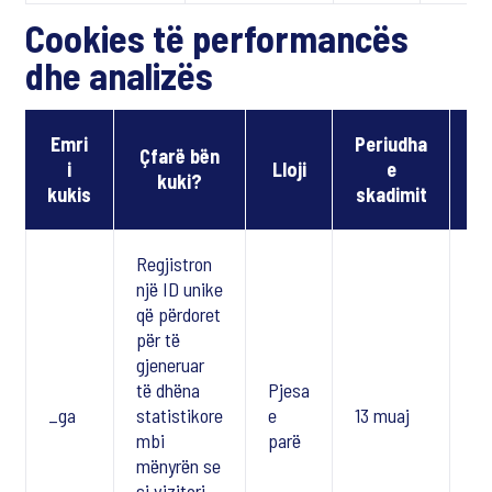
Cookies të performancës
dhe analizës
Emri
Periudha
Çfarë bën
i
Lloji
e
kuki?
ri
kukis
skadimit
Regjistron
një ID unike
që përdoret
për të
gjeneruar
të dhëna
Pjesa
_ga
statistikore
e
13 muaj
Po
mbi
parë
mënyrën se
si vizitori