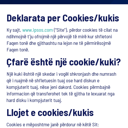
Deklarata per Cookies/kukis
Ky sajt,
www.ipsos.com
(“Site”), përdor cookies të cilat na
ndihmojnë t'ju ofrojmë një përvojë të mirë kur shfletoni
Faqen tonë dhe gjithashtu na lejon ne të përmirësojmë
Faqen tonë.
Çfarë është një cookie/kuki?
Një kuki është një skedar i vogël shkronjash dhe numrash
që i ruajmë në shfletuesin tuaj ose hard diskun e
kompjuterit tuaj, nëse jeni dakord. Cookies përmbajnë
informacion që transferohet tek të gjitha te lexuarat nga
hard disku i kompjuterit tuaj.
Llojet e cookies/kukis
Cookies e mëposhtme janë përdorur në këtë Sit: