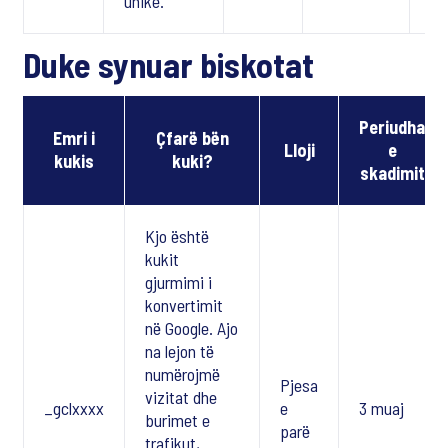
unike.
Duke synuar biskotat
Periudha
Emri i
Çfarë bën
Lloji
e
kukis
kuki?
skadimit
Kjo është
kukit
gjurmimi i
konvertimit
në Google. Ajo
na lejon të
numërojmë
Pjesa
vizitat dhe
_gclxxxx
e
3 muaj
burimet e
parë
trafikut,