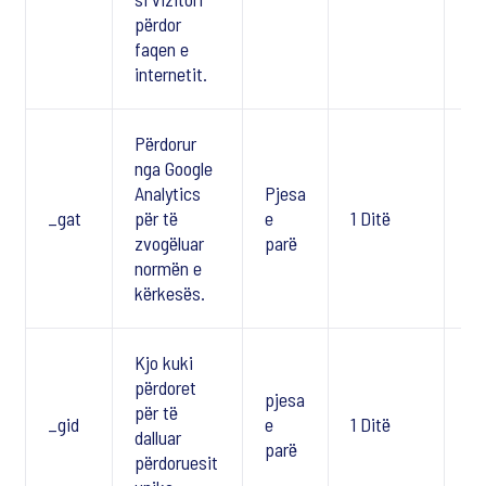
përdor
faqen e
internetit.
Përdorur
nga Google
Analytics
Pjesa
_gat
për të
e
1 Ditë
Po
zvogëluar
parë
normën e
kërkesës.
Kjo kuki
përdoret
pjesa
për të
_gid
e
1 Ditë
Po
dalluar
parë
përdoruesit