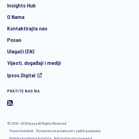
Insights Hub
O Nama
Kontaktirajte nas
*
Posao
Ulagači (EN)
Vijesti, događaji i mediji
I consent to receive regular e-mail marketing
Ipsos.Digital
communication about products and services including
invitations to free events and articles from Ipsos. You may
withdraw your consent at any time with effect for the future.
PRATITE NAS NA
© 2016 - 2026 Ipsos All Rights Reserved
Pravni kontekst
Posvećenost privatnosti i zaštiti podataka
Politika korištenja kolačića
Naš sustav upozoravanja