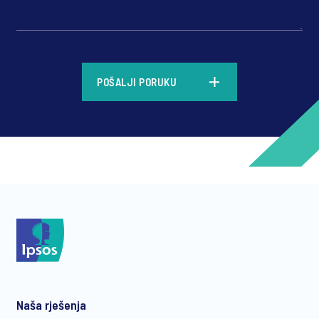
*
POŠALJI PORUKU
*
*
Naša rješenja
*