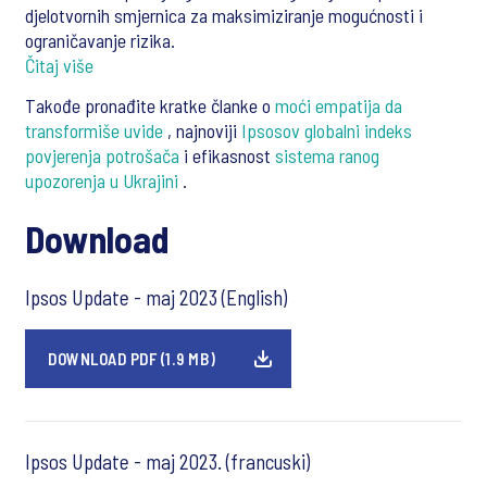
djelotvornih smjernica za maksimiziranje mogućnosti i
ograničavanje rizika.
Čitaj više
Takođe pronađite kratke članke o
moći empatija da
transformiše uvide
, najnoviji
Ipsosov globalni indeks
povjerenja potrošača
i efikasnost
sistema ranog
upozorenja u Ukrajini
.
Download
Ipsos Update - maj 2023 (English)
DOWNLOAD PDF (1.9 MB)
Ipsos Update - maj 2023. (francuski)