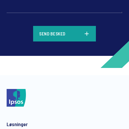
*
SEND BESKED
*
*
Løsninger
*