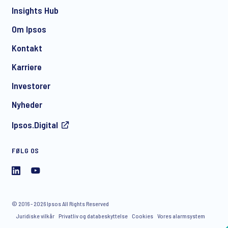
Insights Hub
Om Ipsos
Kontakt
*
Karriere
Investorer
Nyheder
Ipsos.Digital
I consent to receive regular e-mail marketing
FØLG OS
communication about products and services including
invitations to free events and articles from Ipsos. You may
withdraw your consent at any time with effect for the future.
© 2016 - 2026 Ipsos All Rights Reserved
Juridiske vilkår
Privatliv og databeskyttelse
Cookies
Vores alarmsystem