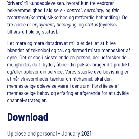
'drivers' til kundeoplevelsen, hvoraf kun tre vedrører
bekvemmelighed i sig selv -
control
,
certainty
, og
fair
treatment (
kontrol, sikkerhed og retfærdig behandling). De
tre andre er
enjoyment
,
belonging
, og
status (
nydelse,
tilhørsforhold og status).
I et mere og mere datadrevet miljø er det let at blive
blændet af teknologi og tal, og dermed miste mennesket af
syne. Det er dog i sidste ende en person, der udforsker de
muligheder, du tilbyder, åbner din pakke, bruger dit produkt
og/eller oplever din service. Vores stærke overbevisning er,
at når virksomheder tænker omnichannel, skal den
menneskelige oplevelse være i centrum. Forståelse af
menneskelige behov og erfaring er afgørende for at udvikle
channel-strategier.
Download
Up close and personal - January 2021