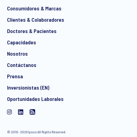
*
Consumidores & Marcas
Clientes & Colaboradores
Doctores & Pacientes
*
Capacidades
Nosotros
Contáctanos
Acepto recibir comunicaciones de marketing por correo
Prensa
electrónico de manera regular sobre productos y servicios,
incluidas invitaciones a eventos gratuitos y artículos de
Inversionistas (EN)
Ipsos. Puede retirar su consentimiento en cualquier
Oportunidades Laborales
momento con efecto para el futuro.
© 2016 - 2026 Ipsos All Rights Reserved