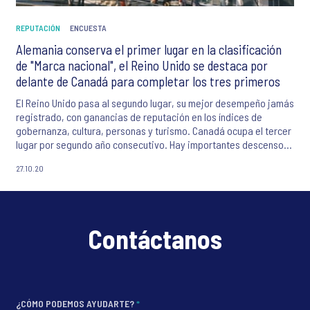
REPUTACIÓN
ENCUESTA
Alemania conserva el primer lugar en la clasificación
de "Marca nacional", el Reino Unido se destaca por
delante de Canadá para completar los tres primeros
El Reino Unido pasa al segundo lugar, su mejor desempeño jamás
registrado, con ganancias de reputación en los índices de
gobernanza, cultura, personas y turismo. Canadá ocupa el tercer
lugar por segundo año consecutivo. Hay importantes descensos
en la clasificación en el top 10 con la clasificación de Francia
27.10.20
disminuyendo en tres posiciones desde el segundo lugar en 2019
al quinto lugar en 2020, y la clasificación de Estados Unidos
cayendo del sexto lugar el año pasado al décimo este año.
Contáctanos
¿CÓMO PODEMOS AYUDARTE?
*