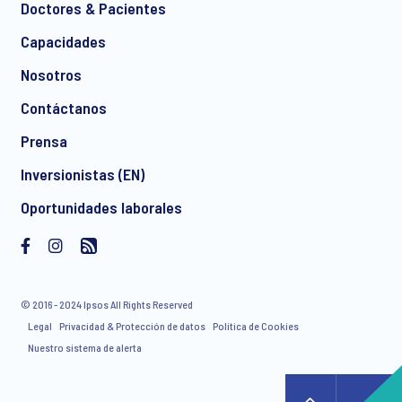
Doctores & Pacientes
*
Capacidades
Nosotros
Contáctanos
I consent to receive regular e-mail marketing
Prensa
communication about products and services including
invitations to free events and articles from Ipsos. You may
Inversionistas (EN)
withdraw your consent at any time with effect for the future.
Oportunidades laborales
© 2016 - 2024 Ipsos All Rights Reserved
Legal
Privacidad & Protección de datos
Política de Cookies
Nuestro sistema de alerta