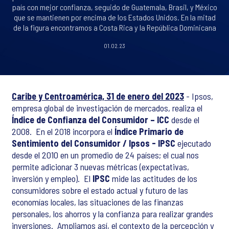
país con mejor confianza, seguido de Guatemala, Brasil, y México
que se mantienen por encima de los Estados Unidos. En la mitad
de la figura encontramos a Costa Rica y la República Dominicana
01.02.23
Caribe y Centroamérica, 31 de enero del 2023
- Ipsos,
empresa global de investigación de mercados, realiza el
Índice de Confianza del Consumidor – ICC
desde el
2008. En el 2018 incorpora el
Índice Primario de
Sentimiento del Consumidor / Ipsos - IPSC
ejecutado
desde el 2010 en un promedio de 24 países; el cual nos
permite adicionar 3 nuevas métricas (expectativas,
inversión y empleo). El
IPSC
mide las actitudes de los
consumidores sobre el estado actual y futuro de las
economías locales, las situaciones de las finanzas
personales, los ahorros y la confianza para realizar grandes
inversiones. Ampliamos así, el contexto de la percepción y