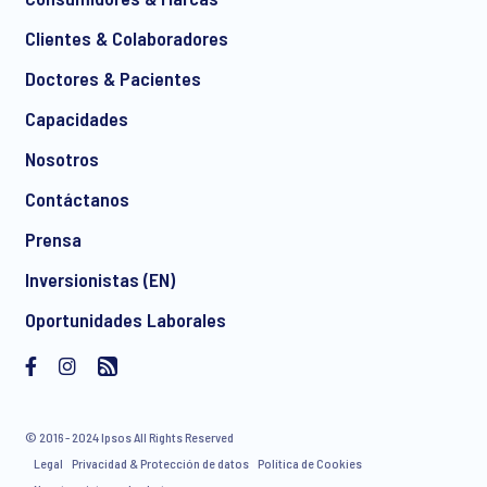
Clientes & Colaboradores
Doctores & Pacientes
*
Capacidades
Nosotros
Contáctanos
I consent to receive regular e-mail marketing
Prensa
communication about products and services including
invitations to free events and articles from Ipsos. You may
Inversionistas (EN)
withdraw your consent at any time with effect for the future.
Oportunidades Laborales
© 2016 - 2024 Ipsos All Rights Reserved
Legal
Privacidad & Protección de datos
Política de Cookies