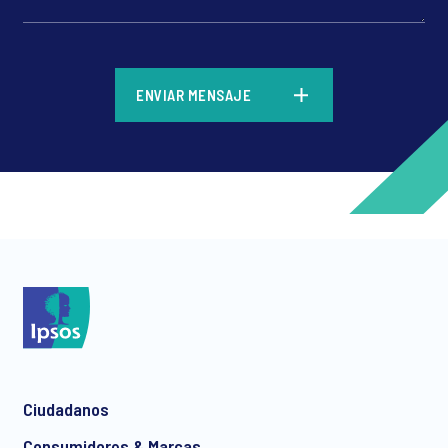
previo. Finalmente, Panamá se mantiene como el país en la
región con el IPSC más bajo: 38.1, disminuyendo 2.1 en relación al
dato de enero.
*
ENVIAR MENSAJE
*
*
Ciudadanos
*
Consumidores & Marcas