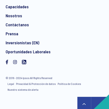
*
Capacidades
Nosotros
Contáctanos
I consent to receive regular e-mail marketing
Prensa
communication about products and services including
invitations to free events and articles from Ipsos. You may
Inversionistas (EN)
withdraw your consent at any time with effect for the future.
Oportunidades Laborales
© 2016 - 2024 Ipsos All Rights Reserved
Legal
Privacidad & Protección de datos
Política de Cookies
Nuestro sistema de alerta